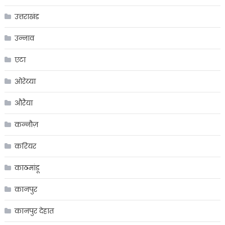
उत्तराखंड
उन्नाव
एटा
ओरेय्या
औरैया
कन्नौज़
करियर
काठमांडू
कानपुर
कानपुर देहात