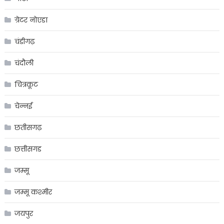
ग्रेटर नोएडा
चंडीगढ़
चंदौली
चित्रकूट
चेन्नई
छतीसगढ़
छत्तीसगड
जम्मू
जम्मू कश्मीर
जयपुर