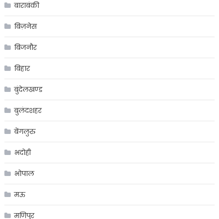
बाराबंकी
बिज़नेस
बिजनौर
बिहार
बुंदेलखण्ड
बुलंदशहर
बेंगलुरु
भदोही
भोपाल
मऊ
मणिपुर