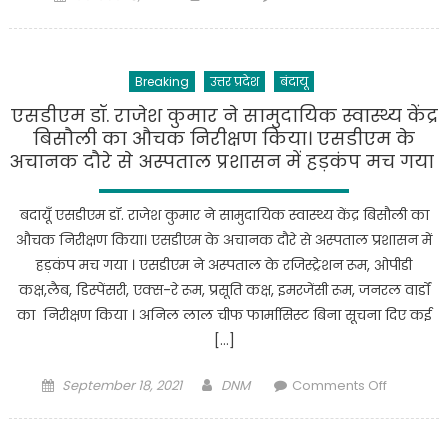
on
मुख्यमंत्री
होने
सामूहिक
के
विवाह
कारण
Breaking
उत्तर प्रदेश
बंदायू
योजना
आज
में
से
एसडीएम डॉ. राजेश कुमार ने सामुदायिक स्वास्थ्य केंद्र
उसके
किसान
बिसौली का औचक निरीक्षण किया। एसडीएम के
बेटे
अनिश्चितका
अचानक दौरे से अस्पताल प्रशासन में हड़कंप मच गया
समेत
धरने
पांच
पर
बदायूँ एसडीएम डॉ. राजेश कुमार ने सामुदायिक स्वास्थ्य केंद्र बिसौली का
लोगों
बैठ
औचक निरीक्षण किया। एसडीएम के अचानक दौरे से अस्पताल प्रशासन में
के
गए
हड़कंप मच गया । एसडीएम ने अस्पताल के रजिस्ट्रेशन रूम, ओपीडी
आधार
हैं
कक्ष,लैब, डिस्पेंसरी, एक्स-रे रूम, प्रसूति कक्ष, इमरजेंसी रूम, जनरल वार्डों
कार्ड
उन्होंने
का निरीक्षण किया । अनिल लाल चीफ फार्मासिस्ट बिना सूचना दिए कई
लगाकर
बताया
फर्जी
[…]
कि
तरीके
हमने
Posted
Author
on
से
September 18, 2021
DNM
Comments Off
आज
on
एसडीएम
निकाह
से
डॉ.
करा
7