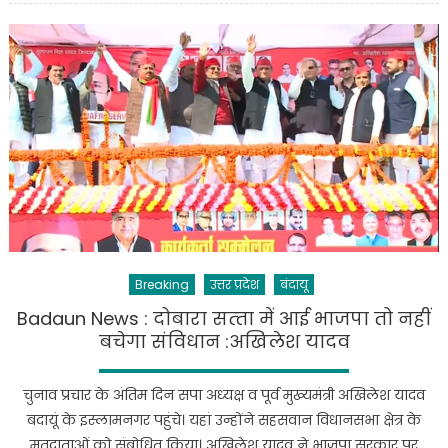
:
पिछली
सरकारों
के
समय
गुंडे
बम
विस्फोट
करते
थे,
अब
बम-
Breaking
उत्तर प्रदेश
बंदायू
बम
होता
Badaun News : दोबारा सत्‍ता में आई भाजपा तो नहीं
है-
बचेगा संविधान :अखिलेश यादव
योगी
आदित्यनाथ
चुनाव प्रचार के अंतिम दिन सपा अध्‍यक्ष व पूर्व मुख्‍यमंत्री अखिलेश यादव
बदायूं के इस्‍लामनगर पहुंचे। यहां उन्‍होंने सहसवान विधानसभा क्षेत्र के
मतदाताओं को संबोधित किया। अखिलेश यादव ने भाजपा सरकार पर