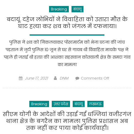
के
मच
Breaking
बंदायू
निर्देश
गया
पर
बदायूं. दहेज लोभियों ने विवाहिता को उतारा मौत के
पुलिस
घाट हत्या कर शव को जंगल में दफनाया।
ने
किया
पुलिस ने शव को निकलवाकर पोस्टमार्टम को भेजा घटना की जांच
खुलासा
पड़ताल में जुटी पुलिस 10 जून से घर से गायब थी विवाहिता मायके पक्ष ने
प्रधान
पहले ही जताई थी हत्या की आशंका सहसवान कोतवाली क्षेत्र के समदा गांव
प्रत्याशी
का मामला
की
हत्या
Posted
Author
on
June 17, 2021
DNM
Comments Off
का
on
बदायूं.
हत्यारोपी
दहेज
गिरफ्तार
लोभियों
कब्जे
Breaking
उत्तर प्रदेश
बंदायू
लखनऊ
ने
से
विवाहिता
सीएम योगी के आदेशों की उड़ाई गई धज्जियां वजीरगंज
आलाकत्ल
को
थाना क्षेत्र के बगरैन का मामला पुलिस प्रशासन अब
तमन्चा
उतारा
तक नहीं कर पाया कोई कार्यवाही।
315
मौत