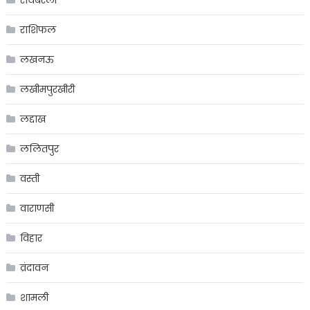
राशिफल
लखनऊ
लखीमपुरखीरी
लद्दाख
ललितपुर
वस्ती
वाराणसी
विहार
व्रंदावन
शामली