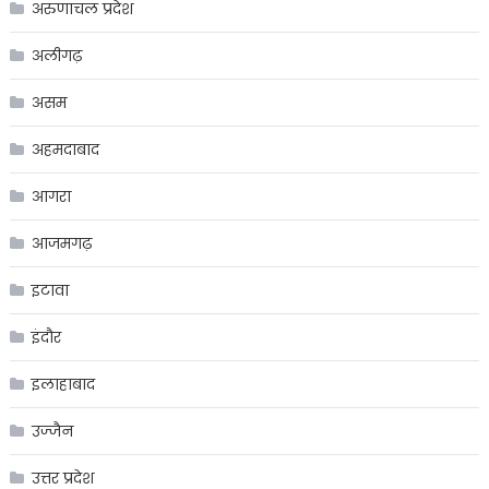
अरुणाचल प्रदेश
अलीगढ़
असम
अहमदाबाद
आगरा
आजमगढ़
इटावा
इंदौर
इलाहाबाद
उज्जैन
उत्तर प्रदेश