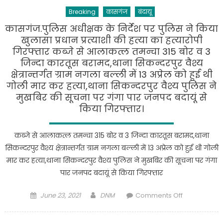
राजेश
दिया
दिन
Breaking
कासगंज
बंदायू
कुमार
है
पहले
ने
कासगंज.पुलिस अधीक्षक के निर्देश पर पुलिस ने किया
उप
सामुदायिक
खुलासा प्रधान प्रत्याशी की हत्या का हत्यारोपी
जिलाधिकारी
स्वास्थ्य
गिरफ्तार कब्जे से आलाकत्ल तमन्चा 315 बोर व 3
बिसौली
केंद्र
जिन्दा कारतूस बरामद,थाना सिकन्दरपुर वैश्य
को
बिसौली
क्षेत्रान्तर्गत ग्राम नगला बल्ली में 13 अप्रेल को हुई थी
अवगत
का
गोली मार कर हत्या,थाना सिकन्दरपुर वैश्य पुलिस ने
कराया
औचक
मुखबिर की सूचना पर गंगा पार जनपद बदायूं से
था
निरीक्षण
किया गिरफ्तार।
लेकिन
किया।
अभी
एसडीएम
हमारा
कब्जे से आलाकत्ल तमन्चा 315 बोर व 3 जिन्दा कारतूस बरामद,थाना
के
भुगतान
सिकन्दरपुर वैश्य क्षेत्रान्तर्गत ग्राम नगला बल्ली में 13 अप्रेल को हुई थी गोली
अचानक
नहीं
मार कर हत्या,थाना सिकन्दरपुर वैश्य पुलिस ने मुखबिर की सूचना पर गंगा
दौरे
हुआ
पार जनपद बदायूं से किया गिरफ्तार
से
है
अस्पताल
Posted
Author
on
June 23, 2021
DNM
Comments Off
प्रशासन
on
कासगंज.पुलि
में
अधीक्षक
हड़कंप