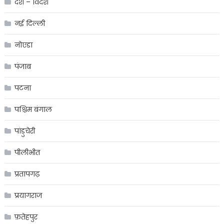
देश – विदेश
नई दिल्ली
नोएडा
पंजाब
पटना
पश्चिम बंगाल
पांडुचेरी
पीलीभीत
प्रतापगढ़
प्रयागराज
फ़तेहपुर