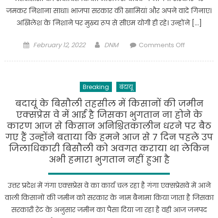
जमकर निशाना साधा। भाजपा सरकार की खामियां और अपने वादे गिनाए।
अखिलेश के निशाने पर मुख्‍य रूप से सीएम योगी ही रहे। उन्‍होंने […]
Posted
Author
on
February 12, 2022
DNM
Comments Off
on
Badaun
News
:
Breaking
बंदायू
दोबारा
सत्‍ता
बदायूं के बिसौली तहसील में किसानों की जमीन
में
एक्सप्रेस वे में आई है जिसका भुगतान ना होने के
आई
कारण आज से किसान अनिश्चितकालीन धरने पर बैठ
भाजपा
गए हैं उन्होंने बताया कि हमने आज से 7 दिन पहले उप
तो
जिलाधिकारी बिसौली को अवगत कराया था लेकिन
नहीं
अभी हमारा भुगतान नहीं हुआ है
बचेगा
संविधान
उत्तर प्रदेश में गंगा एक्सप्रेस वे का कार्य चल रहा है गंगा एक्सप्रेसवे में आने
:अखिलेश
वाली किसानों की जमीन को सरकार के नाम बैनामा किया जाता है जिसका
यादव
सरकारी रेट के अनुसार जमीन का पैसा दिया जा रहा है वही आज जनपद