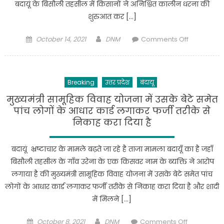
बदायूं के बिसौली तहसील में किसानों ने अनिश्चित कालीन धरना की
शुरुआत कर […]
Posted
Author
on
October 14, 2021
DNM
Comments Off
on
बदायूं
के
बिसौली
Breaking
उत्तर प्रदेश
बंदायू
तहसील
में
मुख्यमंत्री सामूहिक विवाह योजना में उसके बेटे समेत
किसानों
पांच लोगों के आधार कार्ड लगाकर फर्जी तरीके से
की
निकाह करा दिया है
जमीन
एक्सप्रेस
बदायूं भ्रष्टाचार के मामले बढ़ते जा रहे है ताजा मामला बदायूँ का है जहाँ
वे
बिसौली तहसील के गाँव उरेना के एक किसवर नाम के ब्यक्ति ने आरोप
में
लगाया है की मुख्यमंत्री सामूहिक विवाह योजना में उसके बेटे समेत पांच
आई
लोगों के आधार कार्ड लगाकर फर्जी तरीके से निकाह करा दिया है और शादी
है
में मिलने […]
जिसका
भुगतान
Posted
Author
on
October 8, 2021
DNM
Comments Off
ना