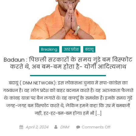
Breaking
उत्तर प्रदेश
बंदायू
Badaun : पिछली सरकारों के समय गुंडे बम विस्फोट
करते थे, अब बम-बम होता है- योगी आदित्यनाथ
बदायूं ( DNM NETWORK): इस लोकसभा चुनाव में सपा-कांग्रेस का
गठबंधन है। यह लोग प्रदेश को बाहर बदनाम करते हैं। यह अराजकता फैलाते
थे। कांवड़ यात्रा पर बैन लगाते थे। यह कर्फ्यू के समर्थक हैं। इनके समय गुंडे
जगह-जगह बम विस्फोट करते थे, लेकिन हमने कहा कि उप्र में बमबाजी
नहीं, हर-हर-बम-बम होगा। हमें भी […]
Posted
Author
on
April 2, 2024
DNM
Comments Off
on
Badaun