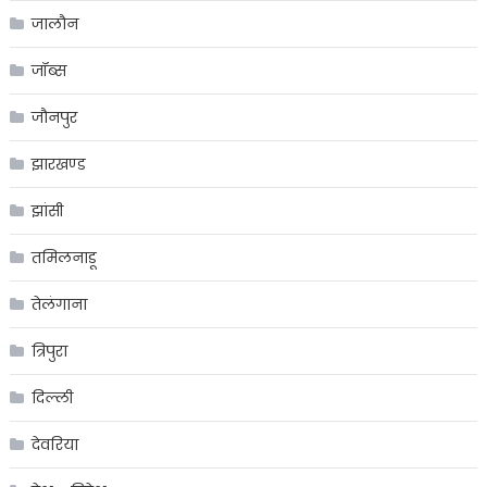
जालौन
जॉब्स
जौनपुर
झारखण्ड
झांसी
तमिलनाडू
तेलंगाना
त्रिपुरा
दिल्ली
देवरिया