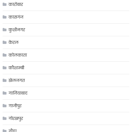
कारोबार
कासगंज
कुशीनगर
केरल
कोलकाता
कौशाम्बी
खेलजगत
गाज़ियाबाद
गाजीपुर
गोरखपुर
गौंडा