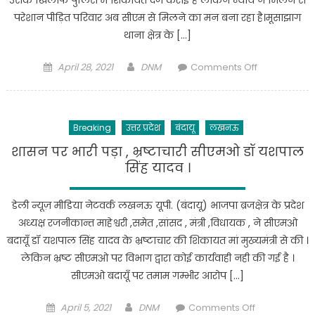
के
कर
परेशान पीड़ित परिवार अब सीएम से मिलने का मन बना रहा है।मूसाझाग
बगरैन
हत्या,थाना
थाना क्षेत्र के […]
का
सिकन्दरपुर
मामला
वैश्य
Posted
Author
on
April 28, 2021
DNM
Comments Off
पुलिस
पुलिस
on
छात्रा
प्रशासन
ने
ने
अब
मुखबिर
लगाये
तक
की
Breaking
उत्तर प्रदेश
बंदायू
लखनऊ
युवक
नहीं
सूचना
पर
कर
शासन पर भारी पड़ा , भ्रष्टाचारी सीएमओ डॉ यशपाल
पर
गम्भीर
पाया
सिंह यादव ।
गंगा
आरोप
कोई
पार
युवक
कार्यवाही।
जनपद
डेली न्यूज़ मीडिया नेटवर्क लखनऊ यूपी. (बंदायू) भाजपा ब्रजक्षेत्र के प्रदेश
पर
बदायूं
अध्यक्ष रजनीकान्त माहेश्वरी ,समेत ,सांसद , मंत्री ,विधायक , ने सीएमओ
आपत्तिजनक
से
बदायूँ डॉ यशपाल सिंह यादव के भ्रष्टाचार की शिकायत मां मुख्यमंत्री से की ।
वीडियो
किया
लेकिन भ्रष्ट सीएमओ पर विभाग द्वारा कोई कार्यवाही नही की गई है ।
बनाकर
गिरफ्तार।
सीएमओ बदायूँ पर तमाम गम्भीर आरोप […]
छात्रा
को
Posted
Author
on
April 5, 2021
DNM
Comments Off
ब्लैकमेल