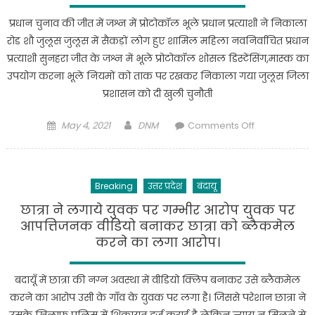
बोर
के
व
प्रधान चुनाव की जीत में जश्न में प्रोटोकॉल भूले प्रधान प्रत्याशी ने निकाला
घाट
3
रोड शौ जुलूस जुलूस में सैकड़ों लोग हुए शामिल महिला नवनिर्वाचित प्रधान
हत्या
जिन्दा
प्रत्याशी सुनहरा जीत के जश्न में भूले प्रोटोकॉल शोसल डिस्टेंसिंग,मास्क का
कर
कारतूस
उपयोग करना भूले नियमों को ताक पर रखकर निकाला गया जुलूस जिला
शव
बरामद,थाना
प्रशासन को दी खुली चुनौती
को
सिकन्दरपुर
जंगल
वैश्य
Posted
Author
on
May 4, 2021
DNM
Comments Off
में
क्षेत्रान्तर्गत
on
सीएम
दफनाया।
ग्राम
योगी
नगला
के
बल्ली
Breaking
उत्तर प्रदेश
बंदायू
आदेशों
में
की
छात्रा ने लगाये युवक पर गम्भीर आरोप युवक पर
13
उड़ाई
आपत्तिजनक वीडियो बनाकर छात्रा को ब्लैकमेल
अप्रेल
गई
करने का लगा आरोप।
को
धज्जियां
हुई
वजीरगंज
थी
बदायूँ में छात्रा की नग्न अवस्था में वीडियो क्लिप बनाकर उसे ब्लैकमेल
थाना
गोली
करने का आरोप उसी के गाँव के युवक पर लगा है। जिससे परेशान छात्रा ने
क्षेत्र
मार
उसके खिलाफ पुलिस में शिकायत दर्ज कराई है लेकिन न्याय न मिलने से