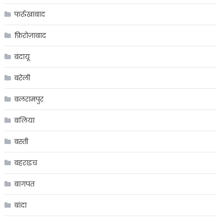
फर्रुखाबाद
फ़िरोज़ाबाद
बंदायू
बरेली
बलरामपुर
बलिया
बस्ती
बहराइच
बागपत
बांदा