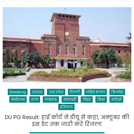
क्या
टिकट
बंटवारे
से
नाखुश
हैं
राहुल
गांधी!
पार्टी
ने
दिया
ये
जवाब
Breaking
अपराध
उत्तर प्रदेश
दिल्ली
पश्चिम बंगाल
बिज़नेस
मनोरंजन
राज्य
लखनऊ
वाराणसी
विहार
शिक्षा
स्पोर्ट्स
हरियाणा
DU PG Result: हाई कोर्ट ने डीयू से कहा, अक्टूबर की
इस डेट तक जारी करें रिजल्ट