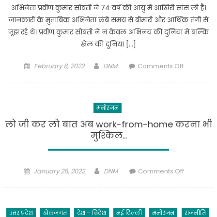
अभिनेता प्रवीण कुमार सोबती ने 74 वर्ष की आयु में आखिरी सांस ली है।
जानकारी के मुताबिक अभिनेता लंबे समय से बीमारी और आर्थिक तंगी से
जूझ रहे थे। प्रवीण कुमार सोबती ने न केवल अभिनय की दुनिया में बल्कि
खेल की दुनिया […]
Posted
Author
on
February 8, 2022
DNM
Comments Off
on
महाभारत’
में
भीम
मनोरंजन
की
भूमिका
लो जी कर लो बात अब work-from-home करना भी
निभाने
मुश्किल…
वाले
अभिनेता
प्रवीण
Posted
Author
on
January 26, 2022
DNM
Comments Off
कुमार
on
लो
सोबती
जी
का
कर
74
उत्तर प्रदेश
खेलजगत
देश – विदेश
नई दिल्ली
मनोरंजन
राजनीति
लो