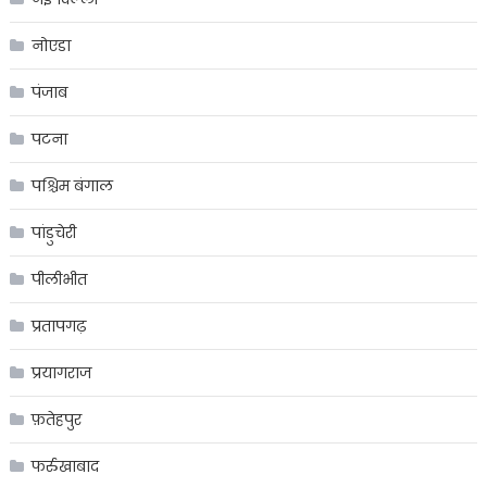
नोएडा
पंजाब
पटना
पश्चिम बंगाल
पांडुचेरी
पीलीभीत
प्रतापगढ़
प्रयागराज
फ़तेहपुर
फर्रुखाबाद