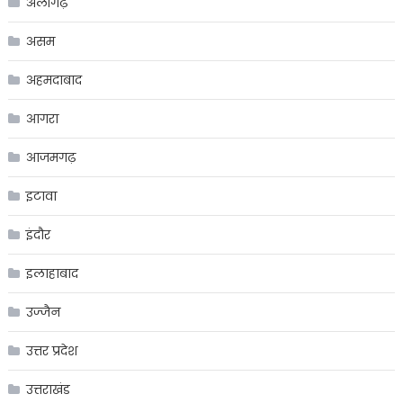
अलीगढ़
असम
अहमदाबाद
आगरा
आजमगढ़
इटावा
इंदौर
इलाहाबाद
उज्जैन
उत्तर प्रदेश
उत्तराखंड