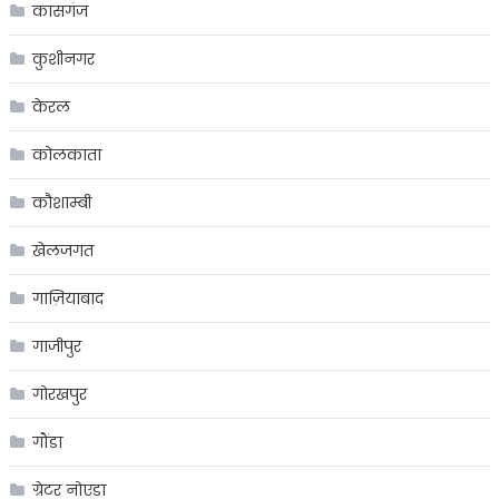
कासगंज
कुशीनगर
केरल
कोलकाता
कौशाम्बी
खेलजगत
गाज़ियाबाद
गाजीपुर
गोरखपुर
गौंडा
ग्रेटर नोएडा