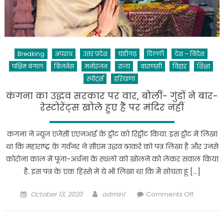
की
लिस्ट
Breaking
अपराध
उत्तर प्रदेश
चंडीगढ़
दिल्ली
देश – विदेश
पश्चिम बंगाल
बिज़नेस
मनोरंजन
राज्य
वाराणसी
विहार
शिक्षा
स्पोर्ट्स
हरियाणा
कंगना का उद्धव सरकार पर वार, बोलीं- गुंडों ने बार-
रेस्टोरेंट्स खोले हुए हैं पर मंदिर नहीं
कंगना ने न्यूज एजेंसी एएनआई के ट्वीट को रिट्वीट किया. इस ट्वीट में लिखा
था कि महाराष्ट्र के गर्वनर ने सीएम उद्धव ठाकरे को पत्र लिखा है और उनसे
कोरोना काल में पूजा-अर्चना के स्थलों को खोलने को लेकर सवाल किया
है. इस पत्र के एक हिस्से में ये भी लिखा था कि मैं सोचता हूं […]
Posted
Author
on
October 13, 2020
admin1
Comments Off
on
कंगना
का