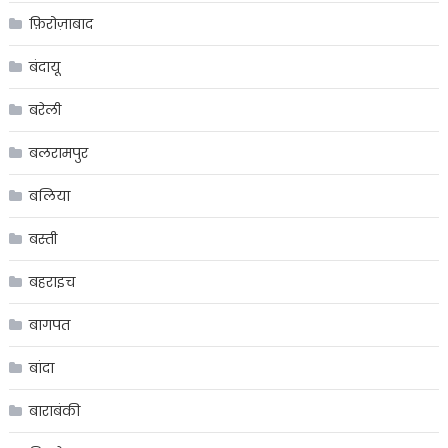
फ़िरोज़ाबाद
बंदायू
बरेली
बलरामपुर
बलिया
बस्ती
बहराइच
बागपत
बांदा
बाराबंकी