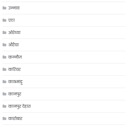
उन्नाव
एटा
ओरेय्या
औरैया
कन्नौज़
करियर
काठमांडू
कानपुर
कानपुर देहात
कारोबार