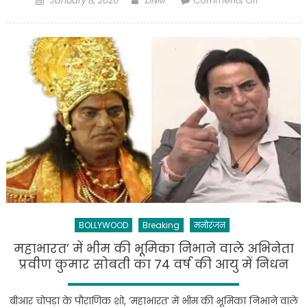
January 8, 2026
DNM
Comments Off
on
Bollywood:
भारत
में
सबसे
ज्यादा
कमाई
करने
वाली
हिंदी
फिल्म
बनी
धुरंधर..
BOLLYWOOD
Breaking
मनोरंजन
महाभारत’ में भीम की भूमिका निभाने वाले अभिनेता
प्रवीण कुमार सोबती का 74 वर्ष की आयु में निधन
बीआर चोपड़ा के पौराणिक शो, ‘महाभारत’ में भीम की भूमिका निभाने वाले