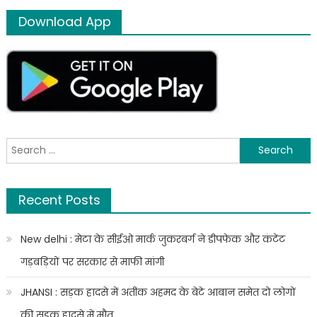
उद्धव
Download App
सरकार
पर
वार,
बोलीं-
गुंडों
ने
बार-
रेस्टोरेंट्स
Search
खोले
for:
हुए
हैं
Recent Posts
पर
मंदिर
नहीं
New delhi : मेटा के सीईओ मार्क जुकरबर्ग ने डीपफेक और कंटेंट
गड़बड़ियों पर सरकार से माफी मांगी
JHANSI : सड़क हादसे में अतीक अहमद के बेटे आबान समेत दो लोगों
की सड़क हादसे में मौत