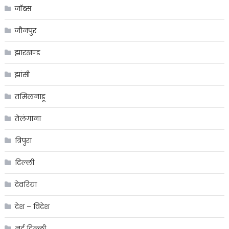
जॉब्स
जौनपुर
झारखण्ड
झांसी
तमिलनाडू
तेलंगाना
त्रिपुरा
दिल्ली
देवरिया
देश – विदेश
नई दिल्ली