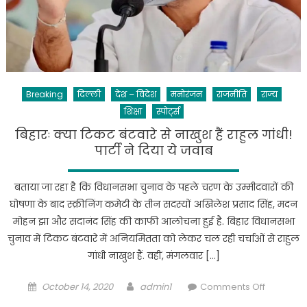
जर्मनी
को
5-
4
से
हराकर
Breaking
दिल्ली
देश – विदेश
मनोरंजन
राजनीति
राज्य
कांस्य
शिक्षा
स्पोर्ट्स
जीता,
41
बिहारः क्या टिकट बंटवारे से नाखुश हैं राहुल गांधी!
साल
पार्टी ने दिया ये जवाब
बाद
ओलंपिक
बताया जा रहा है कि विधानसभा चुनाव के पहले चरण के उम्मीदवारों की
में
घोषणा के बाद स्क्रीनिंग कमेटी के तीन सदस्यों अखिलेश प्रसाद सिंह, मदन
पदक
मोहन झा और सदानंद सिंह की काफी आलोचना हुई है. बिहार विधानसभा
मिला
चुनाव में टिकट बंटवारे में अनियमितता को लेकर चल रही चर्चाओं से राहुल
गांधी नाखुश हैं. वहीं, मंगलवार […]
Posted
Author
on
October 14, 2020
admin1
Comments Off
on
बिहारः