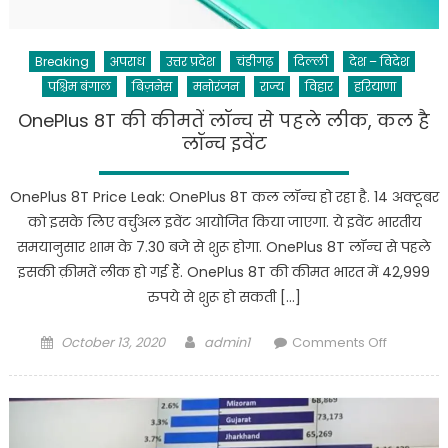
डेट
तक
जारी
Breaking
अपराध
उत्तर प्रदेश
चंडीगढ़
दिल्ली
देश – विदेश
करें
पश्चिम बंगाल
बिज़नेस
मनोरंजन
राज्य
विहार
हरियाणा
रिजल्ट
OnePlus 8T की कीमतें लॉन्च से पहले लीक, कल है
लॉन्च इवेंट
OnePlus 8T Price Leak: OnePlus 8T कल लॉन्च हो रहा है. 14 अक्टूबर
को इसके लिए वर्चुअल इवेंट आयोजित किया जाएगा. ये इवेंट भारतीय
समयानुसार शाम के 7.30 बजे से शुरू होगा. OnePlus 8T लॉन्च से पहले
इसकी क़ीमतें लीक हो गई हैं. OnePlus 8T की कीमत भारत में 42,999
रुपये से शुरू हो सकती […]
Posted
Author
on
October 13, 2020
admin1
Comments Off
on
OnePlus
8T
की
कीमतें