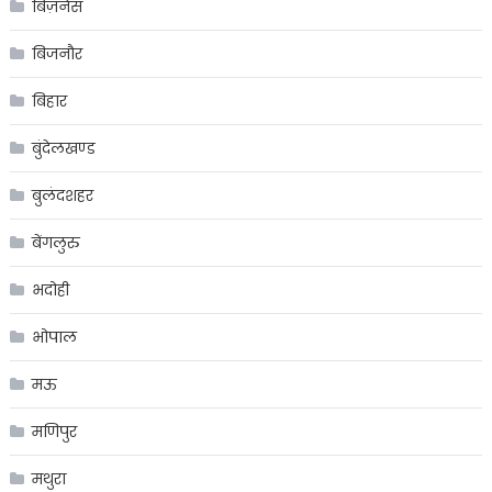
बिज़नेस
बिजनौर
बिहार
बुंदेलखण्ड
बुलंदशहर
बेंगलुरु
भदोही
भोपाल
मऊ
मणिपुर
मथुरा