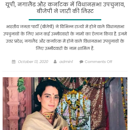
यूपी, नगालैंड और कर्नाटक में विधानसभा उपचुनाव,
बीजेपी ने जारी की लिस्ट
भारतीय जनता पार्टी (बीजेपी) ने विभिन्न राज्यों में होने वाले विधानसभा
उपचुनावों के लिए आज कई उम्मीदवारों के नामों का ऐलान किया है. इनमें
उत्तर प्रदेश, नगालैंड और कर्नाटक में होने वाले विधानसभा उपचुनावों के
लिए उम्मीदवारों के नाम शामिल हैं.
Posted
Author
on
October 13, 2020
admin1
Comments Off
on
यूपी,
नगालैंड
और
कर्नाटक
में
विधानसभा
उपचुनाव,
बीजेपी
ने
जारी