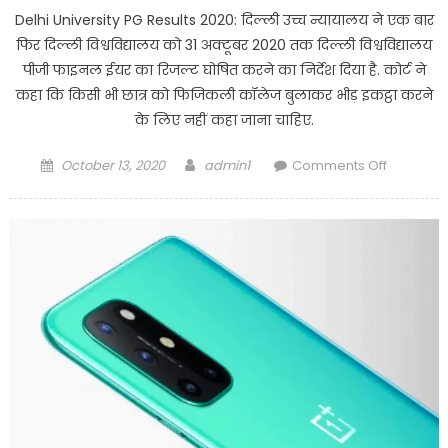
Delhi University PG Results 2020: दिल्ली उच्च न्यायालय ने एक बार
फिर दिल्ली विश्वविद्यालय को 31 अक्टूबर 2020 तक दिल्ली विश्वविद्यालय
पीजी फाइनल ईयर का र‍िजल्ट घोषित करने का निर्देश दिया है. कोर्ट ने
कहा कि किसी भी छात्र को फिजिकली कॉलेज बुलाकर भीड़ इकट्ठा करने
के लिए नहीं कहा जाना चाहिए.
Posted
Author
on
October 13, 2020
admin1
Comments Off
on
DU
PG
Result:
हाई
कोर्ट
ने
डीयू
से
कहा,
अक्टूबर
की
इस