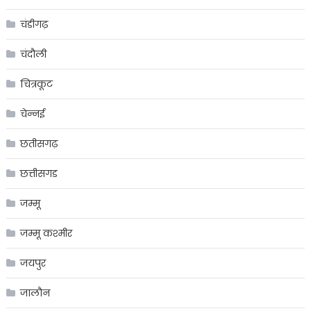
चंडीगढ़
चंदौली
चित्रकूट
चेन्नई
छतीसगढ़
छत्तीसगड
जम्मू
जम्मू कश्मीर
जयपुर
जालौन