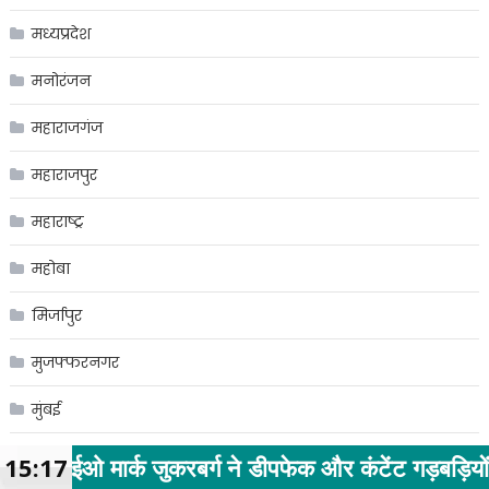
मध्यप्रदेश
मनोरंजन
महाराजगंज
महाराजपुर
महाराष्ट्र
महोबा
मिर्जापुर
मुजफ्फरनगर
मुंबई
मुरादनगर
करबर्ग ने डीपफेक और कंटेंट गड़बड़ियों पर सरकार से माफ
15:17