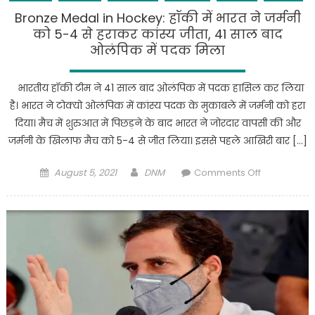
वर्ष
बात
Bronze Medal in Hockey: हॉकी में भारत ने जर्मनी
की
अब
को 5-4 से हराकर कांस्य जीता, 41 साल बाद
आयु
work-
ओलंपिक में पदक मिला
में
from-
निधन
home
भारतीय हॉकी टीम ने 41 साल बाद ओलंपिक में पदक हासिल कर लिया
करना
है। भारत ने टोक्यो ओलंपिक में कांस्य पदक के मुकाबले में जर्मनी को हरा
भी
दिया। मैच में शुरुआत में पिछड़ने के बाद भारत ने जोरदार वापसी की और
मुश्किल…
जर्मनी के खिलाफ मैच को 5-4 से जीत लिया। इससे पहले आखिरी बार […]
Posted
Author
on
August 5, 2021
DNM
Comments Off
on
Bronze
Medal
in
Hockey:
हॉकी
में
भारत
ने