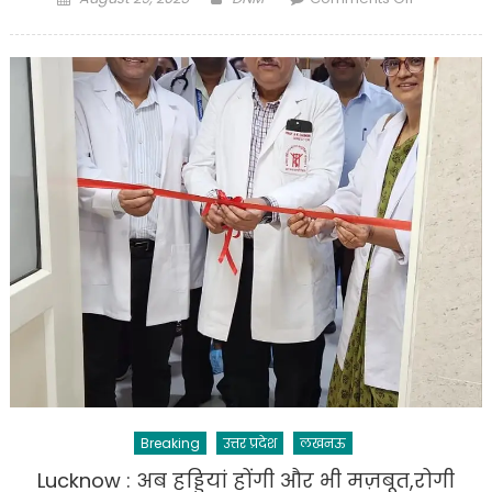
on
Lucknow
:
मुख्यमंत्री
ने
राज्य
निर्वाचन
आयोग,
उ0प्र0
के
कार्यालय
भवन
का
किया
शिलान्यास
Breaking
उत्तर प्रदेश
लखनऊ
Lucknow : अब हड्डियां होंगी और भी मज़बूत,रोगी