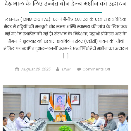
देखभाल के लिए उन्नत बोन हेल्थ मशीन का उद्घाटन
लखनऊ ( DNM DIGITAL): एसजीपीजीआइएमएस के एडवांस डायबिटिक
सेंटर में हड्डियों की मजबूती और समग्र अस्थि स्वास्थ्य की जांच के लिए एक
नई मशीन स्थापित की गई है। संस्थान के निदेशक, पद्मश्री प्रोफेसर आर के
धीमन ने शुक्रवार को एडवांस डायबिटीज सेंटर (एडीसी) भवन की चौथी
मंजिल पर स्थापित डुअल-एनर्जी एक्स-रे एब्जॉर्पियोमेट्री मशीन का उद्घाटन
[…]
Posted
Author
on
August 29, 2025
DNM
Comments Off
on
Lucknow
:
अब
हड्डियां
होंगी
और
भी
मज़बूत,रोगी
देखभाल