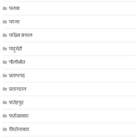
पंजाब
पटना
पश्चिम बंगाल
पांडुचेरी
पीलीभीत
प्रतापगढ़
प्रयागराज
फ़तेहपुर
फर्रुखाबाद
फ़िरोज़ाबाद