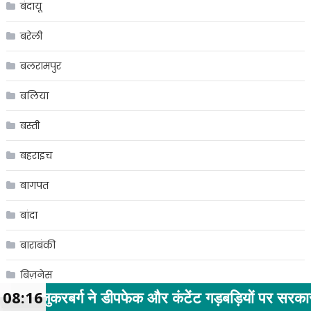
बंदायू
बरेली
बलरामपुर
बलिया
बस्ती
बहराइच
बागपत
बांदा
बाराबंकी
बिज़नेस
पफेक और कंटेंट गड़बड़ियों पर सरकार से माफी मांगी
08:16
बिजनौर