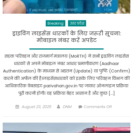
समस्याएं,अधि
को
निस्तारण
के
Breaking
उत्तर प्रदेश
लिए
ड्राइविंग लाइसेंस धारकों के लिए जरूरी सूचना:
दिए
मोबाइल नंबर करें अपडेट
निर्देश
सड़क परिवहन और राजमार्ग मंत्रालय (MoRTH) ने सभी ड्राइविंग लाइसेंस
धारकों से अपने मोबाइल नंबर आधार प्रमाणीकरण (Aadhaar
Authentication) के माध्यम से अद्यतन (Update) या पुष्टि (Confirm)
करने की अपील की है।लाइसेंसधारकों को इसके लिए परिवहन विभाग की
आधिकारिक वेबसाइट parivahan.gov.in पर जाकर ऑनलाइन प्रक्रिया
पूरी करनी होगी। यह प्रक्रिया बेहद आसान है और कुछ […]
Posted
Author
on
August 23, 2025
DNM
Comments Off
on
ड्राइविंग
लाइसेंस
धारकों