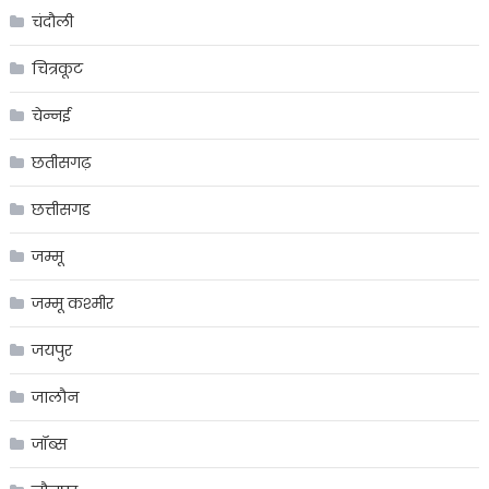
चंदौली
चित्रकूट
चेन्नई
छतीसगढ़
छत्तीसगड
जम्मू
जम्मू कश्मीर
जयपुर
जालौन
जॉब्स