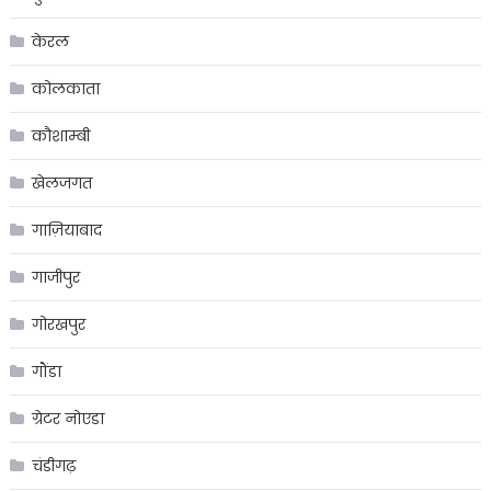
केरल
कोलकाता
कौशाम्बी
खेलजगत
गाज़ियाबाद
गाजीपुर
गोरखपुर
गौंडा
ग्रेटर नोएडा
चंडीगढ़