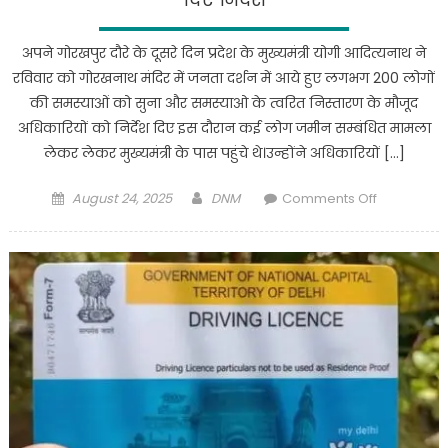
नए
नियम…
अपने गोरखपुर दौरे के दूसरे दिन प्रदेश के मुख्यमंत्री योगी आदित्यनाथ ने
रविवार को गोरखनाथ मंदिर में जनता दर्शन में आये हुए लगभग 200 लोगों
की समस्याओं को सुना और समस्याओ के त्वरित निस्तारण के मौजूद
अधिकारियों को निर्देश दिए इस दौरान कई लोग जमीन सम्बंधित मामला
लेकर लेकर मुख्यमंत्री के पास पहुंचे थे।उन्होंने अधिकारियों […]
Posted
Author
on
August 24, 2025
DNM
Comments Off
on
Gorakhpur
:
जनता
दर्शन
में
सीएम
ने
फरियादियों
की
सुनी