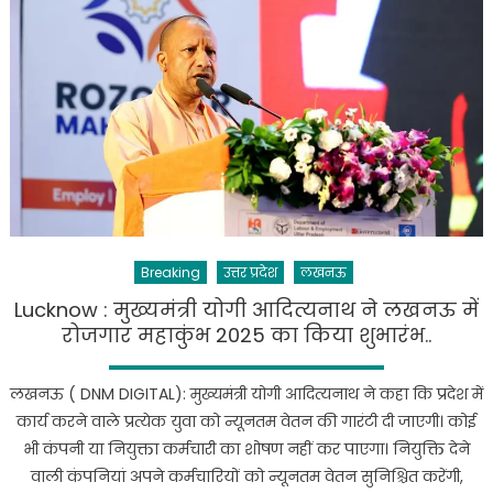
महिलाओं
को
दी
जा
रही
स्टाम्प
शुल्क
में
छूट
को
भूतपूर्व
Breaking
उत्तर प्रदेश
लखनऊ
सैनिकों
और
Lucknow : मुख्यमंत्री योगी आदित्यनाथ ने लखनऊ में
दिव्यांगजन
रोजगार महाकुंभ 2025 का किया शुभारंभ..
तक
विस्तार
लखनऊ ( DNM DIGITAL): मुख्यमंत्री योगी आदित्यनाथ ने कहा कि प्रदेश में
दिया
कार्य करने वाले प्रत्येक युवा को न्यूनतम वेतन की गारंटी दी जाएगी। कोई
जाए
भी कंपनी या नियुक्ता कर्मचारी का शोषण नहीं कर पाएगा। नियुक्ति देने
:
वाली कंपनियां अपने कर्मचारियों को न्यूनतम वेतन सुनिश्चित करेंगी,
मुख्यमंत्री