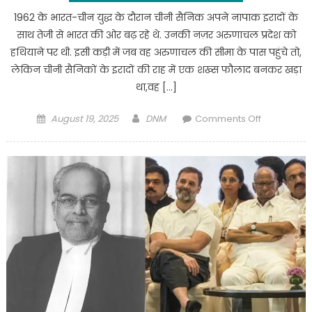
1962 के भारत-चीन युद्ध के दौरान चीनी सैनिक अपने नापाक इरादों के
साथ तेजी से भारत की ओर बढ़ रहे थे. उनकी नज़र अरुणाचल प्रदेश को
हथियाने पर थी. इसी कड़ी में जब वह अरुणाचल की सीमा के पास पहुंचे तो,
लेकिन चीनी सैनिकों के इरादों की राह में एक शख्स फौलाद बनकर खड़ा
था,वह […]
Posted
Author
on
August 19, 2025
DNM
Comments Off
on
EXULISIVE
:
चीनी
सैनिको
के
लिए
काल
थे
रायफल
मैन
जसवंत
सिंह