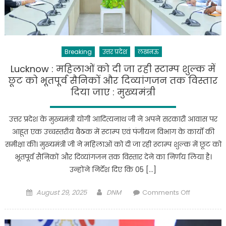
के
लिए
उन्नत
बोन
Breaking
उत्तर प्रदेश
लखनऊ
हेल्थ
मशीन
Lucknow : महिलाओं को दी जा रही स्टाम्प शुल्क में
का
छूट को भूतपूर्व सैनिकों और दिव्यांगजन तक विस्तार
उद्घाटन
दिया जाए : मुख्यमंत्री
उत्तर प्रदेश के मुख्यमंत्री योगी आदित्यनाथ जी ने अपने सरकारी आवास पर
आहूत एक उच्चस्तरीय बैठक में स्टाम्प एवं पंजीयन विभाग के कार्यों की
समीक्षा की। मुख्यमंत्री जी ने महिलाओं को दी जा रही स्टाम्प शुल्क में छूट को
भूतपूर्व सैनिकों और दिव्यांगजन तक विस्तार देने का निर्णय लिया है।
उन्होंने निर्देश दिए कि 05 […]
Posted
Author
on
August 29, 2025
DNM
Comments Off
on
Lucknow
: