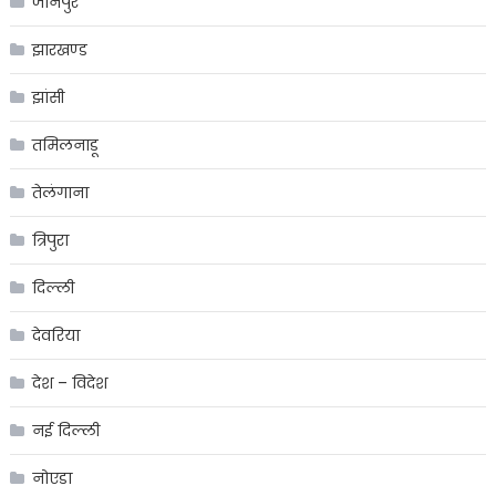
जौनपुर
झारखण्ड
झांसी
तमिलनाडू
तेलंगाना
त्रिपुरा
दिल्ली
देवरिया
देश – विदेश
नई दिल्ली
नोएडा