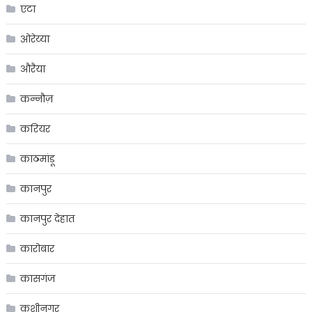
एटा
ओरेय्या
औरैया
कन्नौज़
करियर
काठमांडू
कानपुर
कानपुर देहात
कारोबार
कासगंज
कुशीनगर