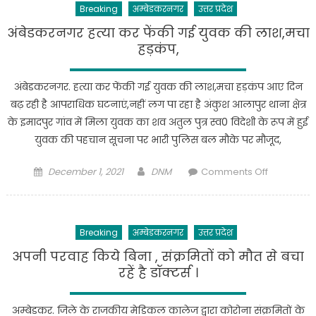
Breaking
अम्बेडकरनगर
उत्तर प्रदेश
कॉलेज
में
अंबेडकरनगर हत्या कर फेंकी गई युवक की लाश,मचा
बढा
हड़कंप,
कोरोना
का
अंबेडकरनगर. हत्या कर फेंकी गई युवक की लाश,मचा हड़कंप आए दिन
सितम
बढ़ रही है आपराधिक घटनाएं,नहीं लग पा रहा है अंकुश आलापुर थाना क्षेत्र
34
के इमादपुर गांव में मिला युवक का शव अतुल पुत्र स्व0 विदेशी के रूप में हुई
छात्र
युवक की पहचान सूचना पर भारी पुलिस बल मौके पर मौजूद,
छात्राओं
की
Posted
Author
on
December 1, 2021
DNM
Comments Off
कोरोना
on
अंबेडकरनग
रिपोर्ट
हत्या
आई
कर
पॉजीटिव
Breaking
अम्बेडकरनगर
उत्तर प्रदेश
फेंकी
तकरीबन
गई
अपनी परवाह किये बिना , संक्रमितों को मौत से बचा
148
युवक
रहें है डॉक्टर्स ।
छात्रों
की
का
लाश,मचा
हुआ
अम्बेडकर. जिले के राजकीय मेडिकल कालेज द्वारा कोरोना संक्रमितों के