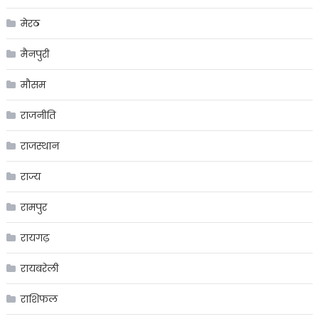
मेरठ
मैनपुरी
मौसम
राजनीति
राजस्थान
राज्य
रामपुर
रायगढ़
रायबरेली
राशिफल