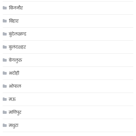
बिजनौर
बिहार
बुंदेलखण्ड
बुलंदशहर
बेंगलुरु
भदोही
भोपाल
मऊ
मणिपुर
मथुरा