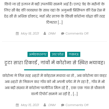
हड़कंप,
था
किये जा रहे इलाज में बड़ी उपलब्धि सामने आई है। एल2 ग्रेड के मरीजों के
कोरोना
लिए सौ बेड की व्यवस्था के साथ यहां के अनुभवी प्रिंसिपल की देख रेख में
टेस्ट,,,
डेढ़ सौ से अधिक डॉक्टर, नर्स और स्टाफ के किसी कोरोना योद्धा की तरह
कॉलेज
दिनरात […]
प्रशासन
के
Posted
Author
on
May 18, 2021
DNM
Comments Off
व्यवस्था
on
अपनी
की
परवाह
नाकामी
किये
हुई
अम्बेडकरनगर
उत्तर प्रदेश
लखनऊ
बिना
उजागर,,,
,
टूटा सारा रिकार्ड , गांवों में कोरोना से स्थित भयावह।
कॉलेज
संक्रमितों
परिसर
को
में
कोरोना ने जिस तरह शहरों में कोहराम मचाया था तो , अब कोरोना का कहर
मौत
नही
अब शहरों से निकल कर गाँव को भी अपनी चपेट में ले रहा है , गाँव मे भी
से
हुआ
अब बड़ी संख्या में कोरोना पाजीटिव मिल रहे है , एक एक गांव से चौकाने
बचा
सेनिटाइजर
वाली रिपोर्ट सामने आ रही है , […]
रहें
का
है
छिड़काव,,,,
Posted
Author
on
May 15, 2021
DNM
Comments Off
डॉक्टर्स
छात्रों