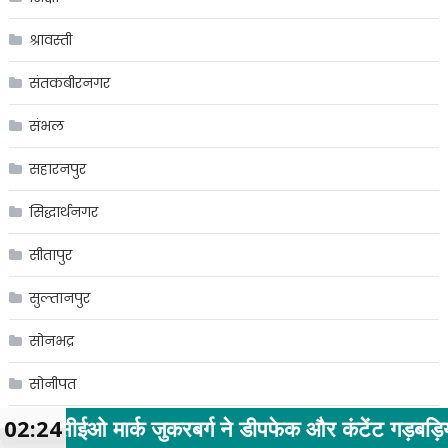
श्रावस्ती
संतकबीरनगर
संभल
सहारनपुर
सिद्धार्थनगर
सीतापुर
सुल्तानपुर
सोनभद्र
सोनीपत
क जुकरबर्ग ने डीपफेक और कंटेंट गड़बड़ियों पर सरकार स
02:24
स्पोर्ट्स