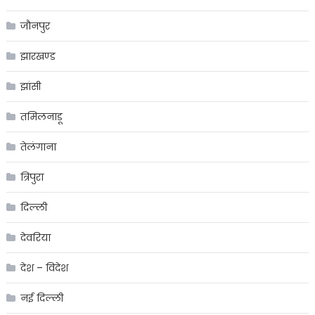
जौनपुर
झारखण्ड
झांसी
तमिलनाडू
तेलंगाना
त्रिपुरा
दिल्ली
देवरिया
देश – विदेश
नई दिल्ली