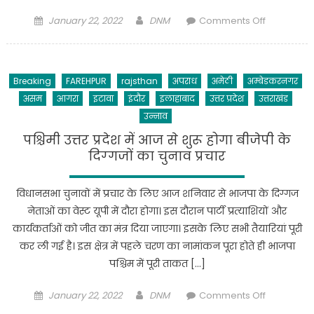
लोगों
की
Posted
Author
on
January 22, 2022
DNM
Comments Off
दर्दनाक
on
कांग्रेस
मौत,कई
पहली
घायल
लिस्ट
Breaking
FAREHPUR
rajsthan
अपराध
अमेठी
अम्बेडकरनगर
में
असम
आगरा
इटावा
इंदौर
इलाहाबाद
उत्तर प्रदेश
उत्तराखंड
करेगी
55
उन्नाव
उम्मीदवारों
पश्चिमी उत्तर प्रदेश में आज से शुरू होगा बीजेपी के
को
दिग्‍गजों का चुनाव प्रचार
ऐलान…?
विधानसभा चुनावों में प्रचार के लिए आज शनिवार से भाजपा के दिग्‍गज
नेताओं का वेस्‍ट यूपी में दौरा होगा। इस दौरान पार्टी प्रत्‍याशियों और
कार्यकर्ताओं को जीत का मंत्र दिया जाएगा। इसके लिए सभी तैयारियां पूरी
कर ली गई है। इस क्षेत्र में पहले चरण का नामांकन पूरा होते ही भाजपा
पश्चिम में पूरी ताकत […]
Posted
Author
on
January 22, 2022
DNM
Comments Off
on
पश्चिमी