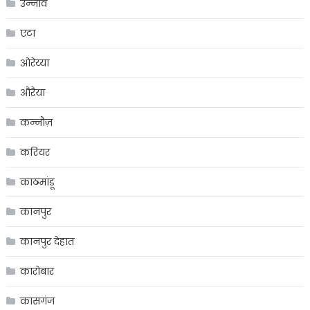
उन्नाव
एटा
ओरेय्या
औरैया
कन्नौज़
करियर
काठमांडू
कानपुर
कानपुर देहात
कारोबार
कासगंज