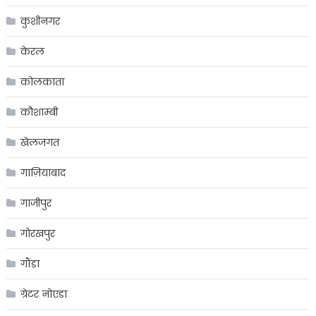
कुशीनगर
केरल
कोलकाता
कौशाम्बी
खेलजगत
गाज़ियाबाद
गाजीपुर
गोरखपुर
गौंडा
ग्रेटर नोएडा