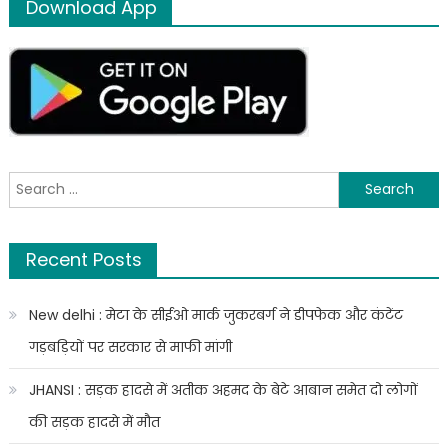
Download App
नही
की
दिख
जान
रही
,
फिक्र
कई
कैम्पस
गंभीर
से
।
नदारद
हैं
Search
जिम्मेदार
for:
फोन
पर
Recent Posts
दे
रहे
हैं
New delhi : मेटा के सीईओ मार्क जुकरबर्ग ने डीपफेक और कंटेंट
निर्देश,
गड़बड़ियों पर सरकार से माफी मांगी
JHANSI : सड़क हादसे में अतीक अहमद के बेटे आबान समेत दो लोगों
की सड़क हादसे में मौत