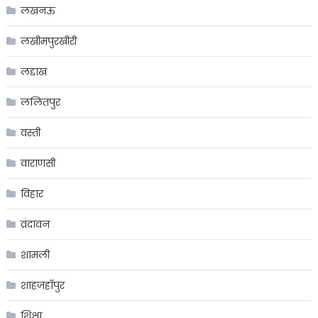
लखनऊ
लखीमपुरखीरी
लद्दाख
ललितपुर
वस्ती
वाराणसी
विहार
व्रंदावन
शामली
शाहजहाँपुर
शिक्षा