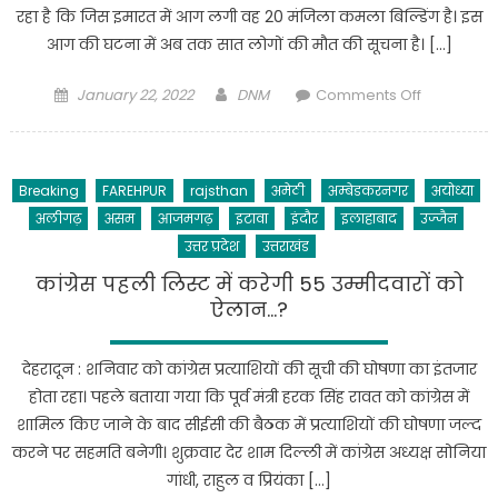
रहा है कि जिस इमारत में आग लगी वह 20 मंजिला कमला बिल्डिंग है। इस
विकास
:
आग की घटना में अब तक सात लोगों की मौत की सूचना है। […]
सीएम
Posted
Author
on
योगी
January 22, 2022
DNM
Comments Off
on
मुंबई
में
बड़ा
Breaking
FAREHPUR
rajsthan
अमेठी
अम्बेडकरनगर
अयोध्या
हादसा,
अलीगढ़
असम
आजमगढ़
इटावा
इंदौर
इलाहाबाद
उज्जैन
20
मंजिला
उत्तर प्रदेश
उत्तराखंड
इमारत
कांग्रेस पहली लिस्ट में करेगी 55 उम्मीदवारों को
में
ऐलान…?
आग
लगने
देहरादून : शनिवार को कांग्रेस प्रत्याशियों की सूची की घोषणा का इंतजार
से
होता रहा। पहले बताया गया कि पूर्व मंत्री हरक सिंह रावत को कांग्रेस में
आधा
शामिल किए जाने के बाद सीईसी की बैठक में प्रत्याशियों की घोषणा जल्द
दर्जन
से
करने पर सहमति बनेगी। शुक्रवार देर शाम दिल्ली में कांग्रेस अध्यक्ष सोनिया
ज्यादा
गांधी, राहुल व प्रियंका […]