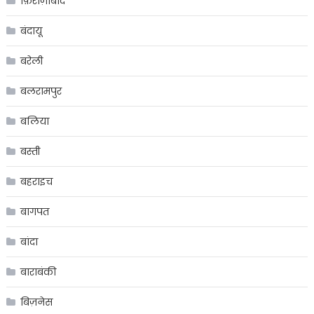
फ़िरोज़ाबाद
बंदायू
बरेली
बलरामपुर
बलिया
बस्ती
बहराइच
बागपत
बांदा
बाराबंकी
बिज़नेस