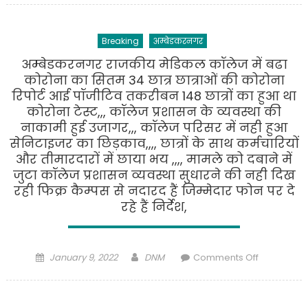
उत्तर
प्रदेश
Breaking
अम्बेडकरनगर
में
आज
अम्बेडकरनगर राजकीय मेडिकल कॉलेज में बढा
से
कोरोना का सितम 34 छात्र छात्राओं की कोरोना
शुरू
रिपोर्ट आई पॉजीटिव तकरीबन 148 छात्रों का हुआ था
होगा
कोरोना टेस्ट,,, कॉलेज प्रशासन के व्यवस्था की
बीजेपी
नाकामी हुई उजागर,,, कॉलेज परिसर में नही हुआ
के
सेनिटाइजर का छिड़काव,,,, छात्रों के साथ कर्मचारियों
दिग्‍गजों
और तीमारदारों में छाया भय ,,,, मामले को दबाने में
का
जुटा कॉलेज प्रशासन व्यवस्था सुधारने की नही दिख
चुनाव
रही फिक्र कैम्पस से नदारद हैं जिम्मेदार फोन पर दे
प्रचार
रहे हैं निर्देश,
Posted
Author
on
January 9, 2022
DNM
Comments Off
on
अम्बेडकरन
राजकीय
मेडिकल