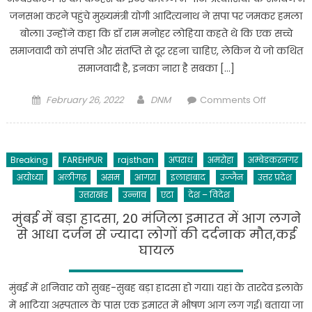
:
जनसभा करने पहुंचे मुख्यमंत्री योगी आदित्यनाथ ने सपा पर जमकर हमला
अखिलेश
बोला। उन्होंने कहा कि डॉ राम मनोहर लोहिया कहते थे कि एक सच्चे
यादव
समाजवादी को संपत्ति और संतप्ति से दूर रहना चाहिए, लेकिन ये जो कथित
समाजवादी है, इनका नारा है सबका […]
Posted
Author
on
February 26, 2022
DNM
Comments Off
on
Ambedka
nagar
News
Breaking
FAREHPUR
rajsthan
अपराध
अमरोहा
अम्बेडकरनगर
:
अयोध्या
अलीगढ़
असम
आगरा
इलाहाबाद
उज्जैन
उत्तर प्रदेश
सपा
का
उत्तराखंड
उन्नाव
एटा
देश – विदेश
नारा
मुंबई में बड़ा हादसा, 20 मंजिला इमारत में आग लगने
सबका
से आधा दर्जन से ज्यादा लोगों की दर्दनाक मौत,कई
साथ
घायल
पर
सैफई
मुंबई में शनिवार को सुबह-सुबह बड़ा हादसा हो गया। यहां के तारदेव इलाके
खानदान
में भाटिया अस्पताल के पास एक इमारत में भीषण आग लग गई। बताया जा
का