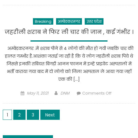
on
टूटा
।
के
सारा
साथ
रिकार्ड
कर्मचारियों
Breaking
अम्बेडकरनगर
उत्तर प्रदेश
,
और
गांवों
जहरीली शराब ने फिर ली चार की जान , कई गंभीर ।
तीमारदारों
में
में
कोरोना
छाया
अम्बेडकरनगर .में शराब पीने से 4 लोगो की मौत हो गयी जबकि चार की
से
भय
हालत गम्भीर है.आशंका जताई जा रही है कि ये लोग जहरीली शराब पिये थे
स्थित
,,,,
जिससे इनकी तबियत बिगड़ी आनन फानन में इन्हें प्राइवेट अस्पतालों में
भयावह।
मामले
भर्ती कराया गया बाद में दो लोगो को जिला अस्पताल ले आया गया जहाँ
को
एक की […]
दबाने
में
Posted
Author
on
May 11, 2021
DNM
Comments Off
जुटा
on
जहरीली
कॉलेज
शराब
Posts
प्रशासन
ने
1
2
3
Next
व्यवस्था
फिर
pagination
सुधारने
ली
की
चार