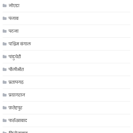
नोएडा
पंजाब
पटना
पश्चिम बंगाल
पांडुचेरी
पीलीभीत
प्रतापगढ़
प्रयागराज
फ़तेहपुर
फर्रुखाबाद