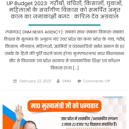
विश्वविद्याल
UP Budget 2023: गरीबों, वंचितों, किसानों, युवाओं,
जौनपुर
महिलाओं के सर्वांगीण विकास को समर्पित अमृत
का
काल का जनाकांक्षी बजट : कपिल देव अग्रवाल
26वां
दीक्षांत
लखनऊ( DNM NEWS AGENCY): सबका साथ-सबका विकास-सबका
समारोह
विश्वास के मूलमंत्र के अनुरूप नए उत्तर प्रदेश का बजट प्रदेश के गांव, गरीब,
सम्पन्न
किसान, नौजवान, महिलाओं, उद्यमियों व व्यवसायियों समेत समाज के हर
तबके के हितों की पूर्ति करने वाला होगा। मुजफ्फरनगर सदर विधानसभा
सीट से विधायक एवं प्रदेश सरकार में व्यावसायिक शिक्षा एवं कौशल
विकास राज्य […]
Posted
Author
on
February 22, 2023
DNM
Comments Off
on
UP
Budget
2023:
गरीबों,
वंचितों,
किसानों,
युवाओं,