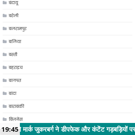
बंदायू
बरेली
बलरामपुर
बलिया
बस्ती
बहराइच
बागपत
बांदा
बाराबंकी
बिज़नेस
्ग ने डीपफेक और कंटेंट गड़बड़ियों पर सरकार से माफी म
19:45
बिजनौर