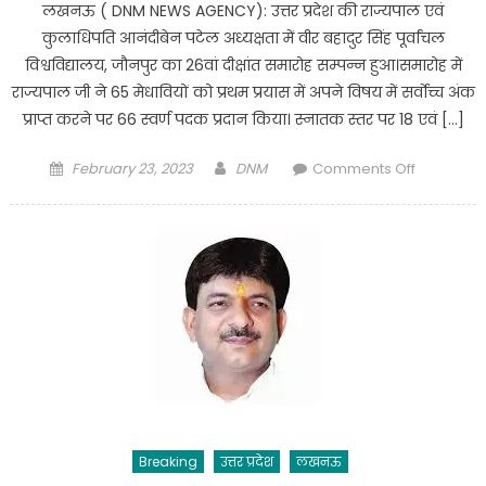
लखनऊ ( DNM NEWS AGENCY): उत्तर प्रदेश की राज्यपाल एवं
को
कुलाधिपति आनंदीबेन पटेल अध्यक्षता में वीर बहादुर सिंह पूर्वांचल
एवं
विश्वविद्यालय, जौनपुर का 26वां दीक्षांत समारोह सम्पन्न हुआ।समारोह में
गर्भवती
राज्यपाल जी ने 65 मेधावियों को प्रथम प्रयास में अपने विषय में सर्वाेच्च अंक
महिलाओं
प्राप्त करने पर 66 स्वर्ण पदक प्रदान किया। स्नातक स्तर पर 18 एवं […]
का
टीकाकरण
Posted
Author
on
February 23, 2023
DNM
Comments Off
किया
on
Lucknow
गया
:
राज्यपाल
आनंदीबेन
पटेल
की
अध्यक्षता
में
वीर
बहादुर
सिंह
Breaking
उत्तर प्रदेश
लखनऊ
पूर्वांचल