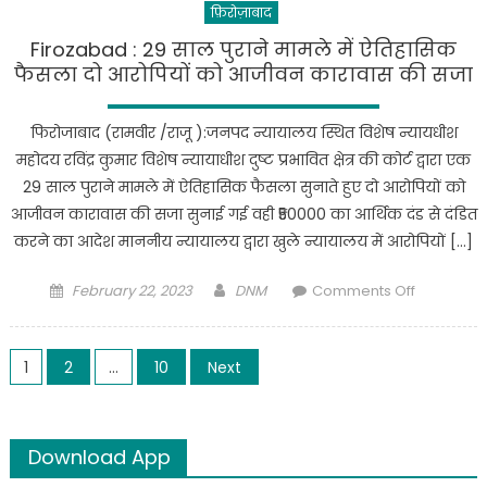
फ़िरोज़ाबाद
बिल
बनाने
Firozabad : 29 साल पुराने मामले में ऐतिहासिक
के
फैसला दो आरोपियों को आजीवन कारावास की सजा
आरोप
में
फिरोजाबाद (रामवीर /राजू ):जनपद न्यायालय स्थित विशेष न्यायधीश
319
महोदय रविंद्र कुमार विशेष न्यायाधीश दुष्ट प्रभावित क्षेत्र की कोर्ट द्वारा एक
मीटर
29 साल पुराने मामले में ऐतिहासिक फैसला सुनाते हुए दो आरोपियों को
रीडरों
आजीवन कारावास की सजा सुनाई गई वही ₹50000 का आर्थिक दंड से दंडित
को
करने का आदेश माननीय न्यायालय द्वारा खुले न्यायालय में आरोपियों […]
सेवा
से
Posted
Author
on
February 22, 2023
DNM
Comments Off
हटाया
on
Firozabad
गया
:
Posts
29
1
2
…
10
Next
साल
pagination
पुराने
मामले
Download App
में