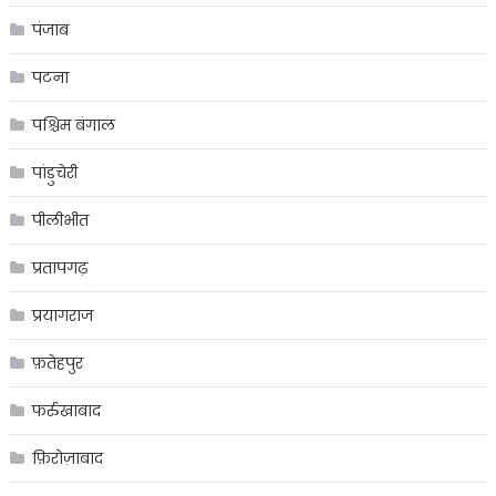
पंजाब
पटना
पश्चिम बंगाल
पांडुचेरी
पीलीभीत
प्रतापगढ़
प्रयागराज
फ़तेहपुर
फर्रुखाबाद
फ़िरोज़ाबाद