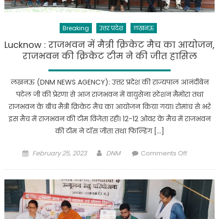
दिवसीय
पॉटरी
Breaking
उत्तर प्रदेश
लखनऊ
डिजाइन
कार्यशाला
Lucknow : राजभवन में मैत्री क्रिकेट मैच का आयोजन,
का
राजभवन की क्रिकेट टीम ने की जीत हासिल
आयोजन
लखनऊ (DNM NEWS AGENCY): उत्तर प्रदेश की राज्यपाल आनंदीबेन
पटेल जी की प्रेरणा से आज राजभवन में वायुसेना स्टेशन मैमोरा तथा
राजभवन के बीच मैत्री क्रिकेट मैच का आयोजन किया गया। रोमांच से भरे
इस मैच में राजभवन की टीम विजेता रही। 12-12 ओवर के मैच में राजभवन
की टीम ने टॉस जीता तथा फिल्डिंग […]
Posted
Author
on
February 25, 2023
DNM
Comments Off
on
Lucknow
:
राजभवन
में
मैत्री