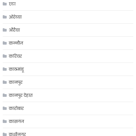
एटा
ओरेय्या
औरैया
कन्नौज़
करियर
काठमांडू
कानपुर
कानपुर देहात
कारोबार
कासगंज
कुशीनगर