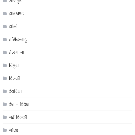
जौनपुर
झारखण्ड
झांसी
तमिलनाडू
तेलंगाना
त्रिपुरा
दिल्ली
देवरिया
देश – विदेश
नई दिल्ली
नोएडा