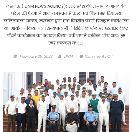
लखनऊ ( DNM NEWS AGENCY): उत्तर प्रदेश की राज्यपाल आनंदीबेन
पटेल की प्रेरणा से आज राजभवन में कला एवं शिल्प महाविद्यालय
ललितकला संकाय, लखनऊ द्वारा एक दिवसीय पॉटरी डिजाइन कार्यशाला
का आयोजन किया गया। राज्यपाल जी ने सिरेमिक प्लेेट पर हस्ताक्षर देकर
पॉटरी कार्यशाला का उद्घाटन किया। वर्कशाप में कॉलेज ऑफ आटर््स
एण्ड क्राफ्ट्स के […]
Posted
Author
on
February 25, 2023
DNM
Comments Off
on
Lucknow
:
राजभवन
में
कला
एवं
शिल्प
महाविद्यालय
ललितकला
संकाय
एक