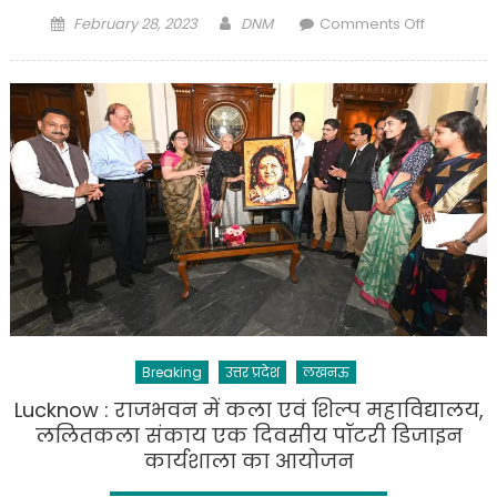
Posted
Author
on
February 28, 2023
DNM
Comments Off
on
Lucknow
:
राज्यपाल
ने
छत्रपति
शाहूजी
महाराज
विश्वविद्याल
कानपुर
के
नैक
हेतु
मूल्यांकन
Breaking
उत्तर प्रदेश
लखनऊ
प्रस्तुतिकर
की
Lucknow : राजभवन में कला एवं शिल्प महाविद्यालय,
समीक्षा
ललितकला संकाय एक दिवसीय पॉटरी डिजाइन
की
कार्यशाला का आयोजन