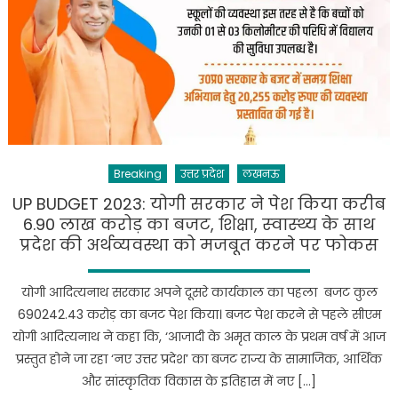
महिलाओं
के
सर्वांगीण
विकास
को
समर्पित
अमृत
काल
Breaking
उत्तर प्रदेश
लखनऊ
का
जनाकांक्षी
UP BUDGET 2023: योगी सरकार ने पेश किया करीब
बजट
6.90 लाख करोड़ का बजट, शिक्षा, स्‍वास्‍थ्‍य के साथ
:
प्रदेश की अर्थव्यवस्था को मजबूत करने पर फोकस
कपिल
देव
योगी आदित्यनाथ सरकार अपने दूसरे कार्यकाल का पहला बजट कुल
अग्रवाल
690242.43 करोड़ का बजट पेश किया। बजट पेश करने से पहले सीएम
योगी आदित्यनाथ ने कहा कि, ‘आजादी के अमृत काल के प्रथम वर्ष में आज
प्रस्तुत होने जा रहा ‘नए उत्तर प्रदेश’ का बजट राज्य के सामाजिक, आर्थिक
और सांस्कृतिक विकास के इतिहास में नए […]