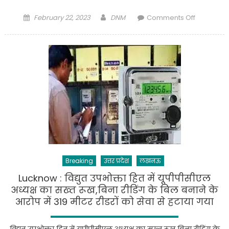
Posted
Author
on
February 22, 2023
DNM
Comments Off
on
UP
BUDGET
2023:
बजट
में
चिकित्सा
शिक्षा
व
स्वास्थ्य
पर
बल
,महिलाओं,
Breaking
उत्तर प्रदेश
लखनऊ
युवाओं,
Lucknow : विद्युत उपभोक्ता हित में यूपीपीसीएल
किसानों
अध्यक्ष का सख्त रूख,बिना रीडिंग के बिल बनाने के
तथा
आरोप में 319 मीटर रीडरों को सेवा से हटाया गया
समाज
के
हर
विद्युत उपभोक्ता हित में यूपीपीसीएल अध्यक्ष का सख्त रूख बिना रीडिंग के