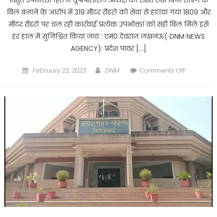
वर्गो
बिल बनाने के आरोप में 319 मीटर रीडरों को सेवा से हटाया गया 1809 और
के
मीटर रीडरों पर चल रही कार्रवाई प्रत्येक उपभोक्ता को सही बिल मिले इसे
हितों
हर हाल में सुनिश्चित किया जाय : एम0 देवराज लखनऊ( DNM NEWS
की
AGENCY): प्रदेश पावर […]
पूर्ति
करने
Posted
Author
on
February 22, 2023
DNM
Comments Off
वाला
on
Lucknow
बजट
:
:
विद्युत
राज्यपाल
उपभोक्ता
हित
में
यूपीपीसीएल
अध्यक्ष
का
सख्त
रूख,बिना
रीडिंग
के