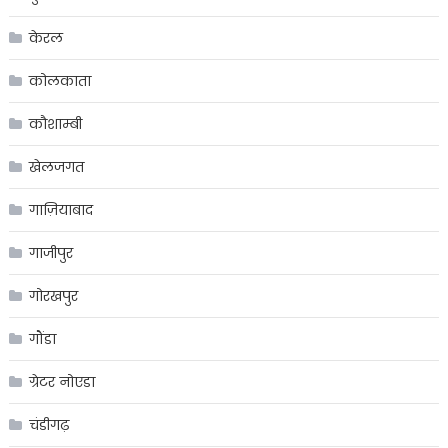
केरल
कोलकाता
कौशाम्बी
खेलजगत
गाज़ियाबाद
गाजीपुर
गोरखपुर
गौंडा
ग्रेटर नोएडा
चंडीगढ़