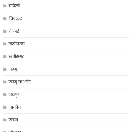
चंदौली
चित्रकूट
चेन्नई
छतीसगढ़
छत्तीसगड
जम्मू
जम्मू कश्मीर
जयपुर
जालौन
जॉब्स