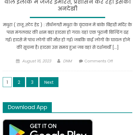
वाले इलाके में जर्जर इमारते, प्रशासन कर रहा इसकी
अनदेखी
मथुरा ( राजू ,स्टेट हेड ) : तीर्थनगरी मथुरा के वृंदावन में बांके बिहारी मंदिर के
पास मंगलवार की शाम बड़ा हादसा हो गया। यहां एक पुरानी बिल्डिंग ढह
गई। हादसे में पांच लोगों की मौत हो गई। जबकि कई लोगों के घायल होने
की सूचना है। हादसा उस समय हुआ जब वहां से दर्शनार्थी […]
Posted
Author
on
August 16, 2023
DNM
Comments Off
on
Mathura
Exulisive:
Posts
कभी
1
2
3
Next
भी
pagination
ढह
सकती
Download App
हैं
भीड़भाड़
वाले
इलाके