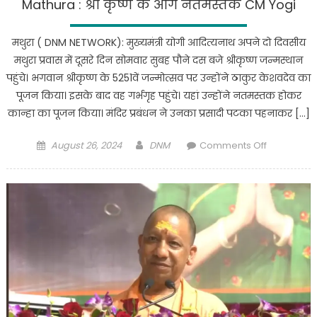
Mathura : श्री कृष्ण के आगे नतमस्तक CM Yogi
मथुरा ( DNM NETWORK): मुख्यमंत्री योगी आदित्यनाथ अपने दो दिवसीय
मथुरा प्रवास में दूसरे दिन सोमवार सुबह पौने दस बजे श्रीकृष्ण जन्मस्थान
पहुंचे। भगवान श्रीकृष्ण के 5251वें जन्मोत्सव पर उन्होंने ठाकुर केशवदेव का
पूजन किया। इसके बाद वह गर्भगृह पहुंचे। यहां उन्होंने नतमस्तक होकर
कान्हा का पूजन किया। मंदिर प्रबंधन ने उनका प्रसादी पटका पहनाकर […]
Posted
Author
on
August 26, 2024
DNM
Comments Off
on
Mathura
:
श्री
कृष्ण
के
आगे
नतमस्तक
CM
Yogi