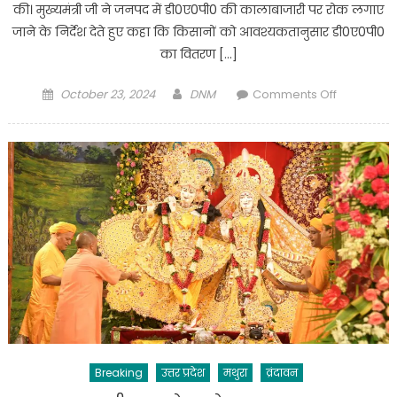
की। मुख्यमंत्री जी ने जनपद में डी0ए0पी0 की कालाबाजारी पर रोक लगाए
जाने के निर्देश देते हुए कहा कि किसानों को आवश्यकतानुसार डी0ए0पी0
का वितरण […]
Posted
Author
on
October 23, 2024
DNM
Comments Off
on
मुख्यमंत्री
ने
जनपद
मथुरा
में
विकास
कार्यों
एवं
कानून-
व्यवस्था
की
समीक्षा
की
Breaking
उत्तर प्रदेश
मथुरा
व्रंदावन