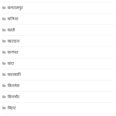
बलरामपुर
बलिया
बस्ती
बहराइच
बागपत
बांदा
बाराबंकी
बिज़नेस
बिजनौर
बिहार