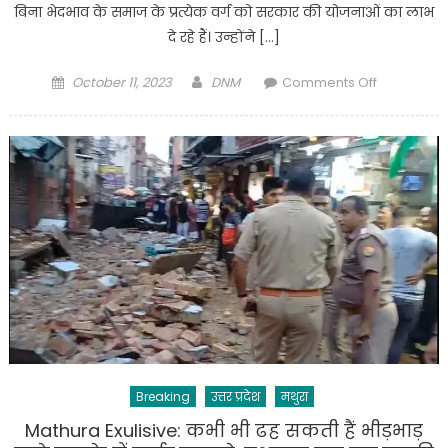
बिना भेदभाव के समाज के प्रत्येक वर्ग को सरकार की योजनाओं का लाभ
दे रहे हैं। उन्होंने […]
Posted
Author
on
October 11, 2023
DNM
Comments Off
on
Mathura
:
चुनाव
के
समय
विपक्षियों
को
आती
है
जाति
की
याद:
मुख्यमंत्री
Breaking
उत्तर प्रदेश
मथुरा
योगी
आदित्यनाथ
Mathura Exulisive: कभी भी ढह सकती हैं भीड़भाड़