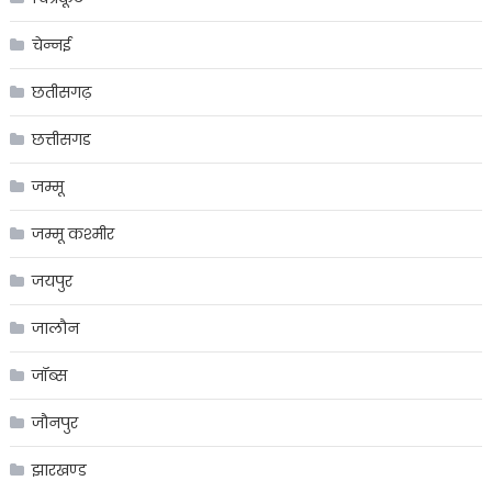
चेन्नई
छतीसगढ़
छत्तीसगड
जम्मू
जम्मू कश्मीर
जयपुर
जालौन
जॉब्स
जौनपुर
झारखण्ड