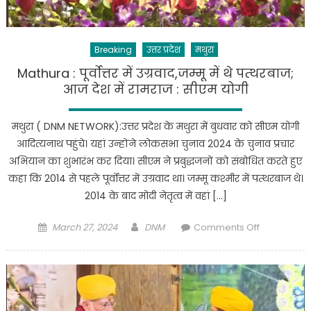
Breaking
उत्तर प्रदेश
मथुरा
Mathura : पूर्वोत्तर में उग्रवाद,जम्मू में थे पत्थरबाज;
आज देश में रामराज : सीएम योगी
मथुरा ( DNM NETWORK):उत्तर प्रदेश के मथुरा में बुधवार को सीएम योगी
आदित्यनाथ पहुंचे। यहां उन्होंने लोकसभा चुनाव 2024 के चुनाव प्रचार
अभियान का शुभारंभ कर दिया। सीएम ने प्रबुद्धजनों को संबोधित करते हुए
कहा कि 2014 से पहले पूर्वोत्तर में उग्रवाद था। जम्मू कश्मीर में पत्थरबाज थे।
2014 के बाद मोदी नेतृत्व में वहां […]
Posted
Author
on
March 27, 2024
DNM
Comments Off
on
Mathura
:
पूर्वोत्तर
में
उग्रवाद,जम्मू