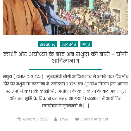
विशेष
लगाव,38वीं
बार
श्रीकृष्ण
की
शरण
Breaking
उत्तर प्रदेश
मथुरा
में
पहुंचे
काशी और अयोध्या के बाद अब मथुरा की बारी – योगी
सीएम…
आदित्यनाथ
मथुरा ( DNM DIGITAL) : मुख्यमंत्री योगी आदित्यनाथ ने अपने एक दिवसीय
दौरे पर मथुरा के बरसाना में ‘रंगोत्सव 2025’ का शुभारंभ किया। इस अवसर
पर उन्होंने कहा कि काशी और अयोध्या के कायाकल्प के बाद अब मथुरा
और ब्रज भूमि के विकास का समय आ गया है। बरसाना में आयोजित
कार्यक्रम में मुख्यमंत्री ने […]
Posted
Author
on
March 7, 2025
DNM
Comments Off
on
काशी