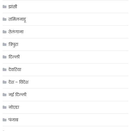
झांसी
तमिलनाडू
तेलंगाना
त्रिपुरा
दिल्ली
देवरिया
देश – विदेश
नई दिल्ली
नोएडा
पंजाब