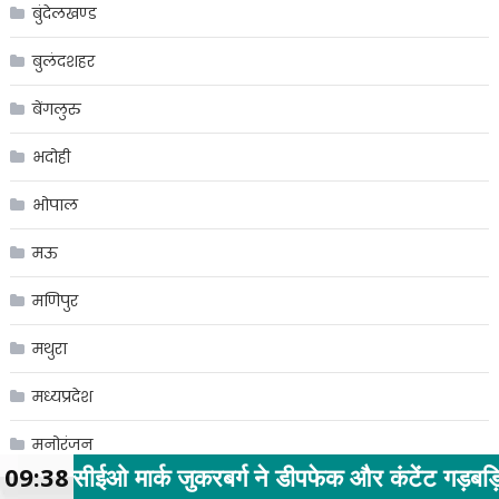
बुंदेलखण्ड
बुलंदशहर
बेंगलुरु
भदोही
भोपाल
मऊ
मणिपुर
मथुरा
मध्यप्रदेश
मनोरंजन
रबर्ग ने डीपफेक और कंटेंट गड़बड़ियों पर सरकार से माफ
09:38
महाराजगंज