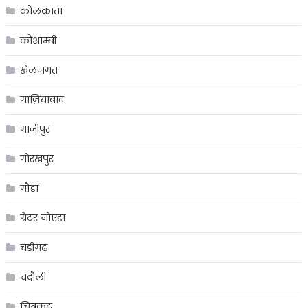
कोलकाता
कौशाम्बी
खेलजगत
गाज़ियाबाद
गाजीपुर
गोरखपुर
गौंडा
ग्रेटर नोएडा
चंडीगढ़
चंदौली
चित्रकूट