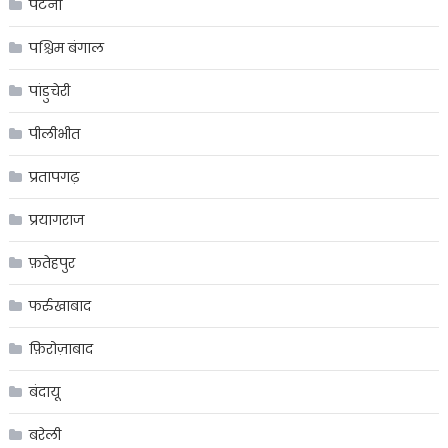
पटना
पश्चिम बंगाल
पांडुचेरी
पीलीभीत
प्रतापगढ़
प्रयागराज
फ़तेहपुर
फर्रुखाबाद
फ़िरोज़ाबाद
बंदायू
बरेली