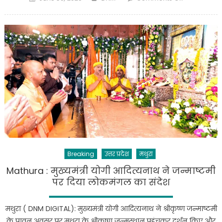
on
मथुरा
में
यमुना
एक्सप्रेस-
वे
पर
भीषण
सड़क
हादसा,बेकाबू
बस
ने
ट्र्रक
में
Breaking
उत्तर प्रदेश
मथुरा
मारी
टक्कर,4
Mathura : मुख्यमंत्री योगी आदित्यनाथ ने जन्माष्टमी
लोगों
पर दिया लोकमंगल का संदेश
की
मौत,17
मथुरा ( DNM DIGITAL): मुख्यमंत्री योगी आदित्यनाथ ने श्रीकृष्ण जन्माष्टमी
यात्री
के पावन अवसर पर मथुरा के श्रीकृष्ण जन्मस्थान पहुंचकर दर्शन किए और