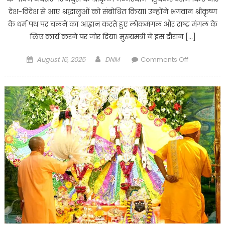
गंभीर
देश-विदेश से आए श्रद्धालुओं को संबोधित किया। उन्होंने भगवान श्रीकृष्ण
रूप
के धर्म पथ पर चलने का आह्वान करते हुए लोकमंगल और राष्ट्र मंगल के
से
लिए कार्य करने पर जोर दिया। मुख्यमंत्री ने इस दौरान […]
घायल।
Posted
Author
on
August 16, 2025
DNM
Comments Off
on
Mathura
:
मुख्यमंत्री
योगी
आदित्यनाथ
ने
जन्माष्टमी
पर
दिया
लोकमंगल
का
संदेश