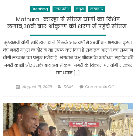
Breaking
उत्तर प्रदेश
मथुरा
लखनऊ
Mathura : कान्हा से सीएम योगी का विशेष
लगाव,38वीं बार श्रीकृष्ण की शरण में पहुंचे सीएम…
मुख्यमंत्री योगी आदित्यनाथ ने पिछले आठ वर्षों में 38वीं बार भगवान कृष्ण
की नगरी मथुरा के दौरे ने यह स्पष्ट कर दिया है सनातन आस्था का सम्मान
योगी सरकार का प्रमुख एजेंडा है। भगवान प्रभु श्रीराम के अयोध्या, महादेव की
नगरी काशी और उसके बाद अब श्रीकृष्ण नगरी के विकास पर योगी सरकार
का ध्यान […]
Posted
Author
on
August 16, 2025
DNM
Comments Off
on
Mathura
:
कान्हा
से
सीएम
योगी
का