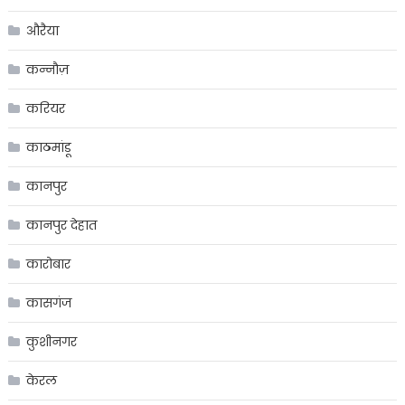
औरैया
कन्नौज़
करियर
काठमांडू
कानपुर
कानपुर देहात
कारोबार
कासगंज
कुशीनगर
केरल