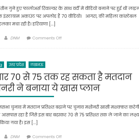
तीन गुने हुए फालोअर्स रिवाल्वर के साथ वर्दी में वीडियो बनाने पर हुई थीं लाइ
 के इंस्टाग्राम अकाउंट पर अपलोड हैं 70 वीडियो। आगरा, की महिला कांस्‍टेबल
हलका मचा रही है। हरियाणा […]
Author
on
DNM
Comments Off
Instagram
पर
Lady
g
उत्तर प्रदेश
लखनऊ
Constable
का
बार 70 से 75 तक रह सकता है मतदान
तहलका,
ीनरी ने बनाया ये खास प्लान
लाइन
हाजिर
तो
नसभा चुनाव में मतदान प्रतिशत बढ़ाने पर चुनाव मशीनरी खासी मशक्कत करेगी
हुई
आसपास रहा है जिसे इस बार बढ़ाकर 70 से 75 प्रतिशत तक ले जाने का लक्ष्य
लेकिन
किया गया है। इस […]
हर
मिनट
Author
on
DNM
Comments Off
बढ़