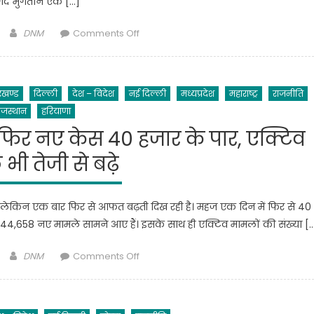
द भुगतान एक […]
सकते
प्रधानमंत्री
हैं
जी
Author
on
DNM
Comments Off
कैंसिल,
ने
योगी
जानिए
निशुल्क
सरकार
वजह
गैस
ने
कनेक्सन
रखण्ड
दिल्ली
देश – विदेश
नई दिल्ली
मध्यप्रदेश
महाराष्ट्र
राजनीति
जारी
देकर
ाजस्थान
हरियाणा
किया
महिलाओ
आदेश,
 फिर नए केस 40 हजार के पार, एक्टिव
को
पांचवें
स्वच्छ
भी तेजी से बढ़े
और
ईधन
छठे
बेहतर
वेतनमान
जीवन
ी, लेकिन एक बार फिर से आफत बढ़ती दिख रही है। महज एक दिन में फिर से 40
वाले
का
 के 44,658 नए मामले सामने आए हैं। इसके साथ ही एक्टिव मामलों की संख्या [
कर्मचारियों
माध्यम
को
दिया
Author
on
DNM
Comments Off
मिलेगा
.
तीसरी
356
यूपी
लहर
व
सीएम
दे
189