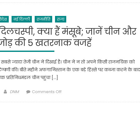
से
सहायक
बाहर
भर्ती:
िदेश
नई दिल्ली
राजनीति
राज्य
जानिए
किनका
दिलचस्पी, क्या हैं मंसूबे; जानें चीन और
कैंसिल
ोड़ की 5 खतरनाक वजहें
हो
रहा
आवेदन,
 सबसे ज्यादा तेजी चीन ने दिखाई है। चीन ने न तो अपने किसी राजनयिक को
कब
पणी की। बीते महीने अफगानिस्तान के एक बड़े हिस्से पर कब्जा करने के बाद
तक
 प्रतिनिधमंडल चीन पहुंचा […]
जारी
होगी
Author
on
DNM
Comments Off
मेरिट
अफगान
लिस्ट
में
ड्रैगन
क्यों
ले
रहा