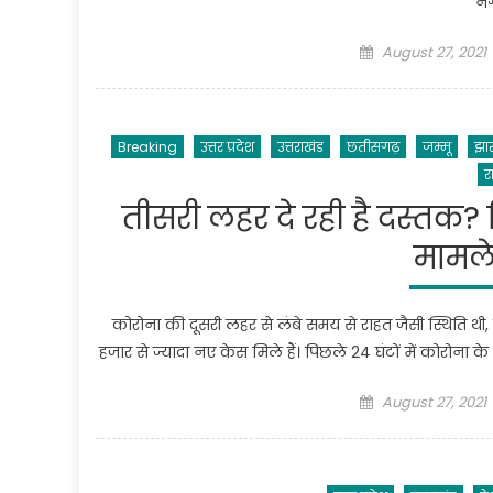
नग
Posted
August 27, 2021
on
Breaking
उत्तर प्रदेश
उत्तराखंड
छतीसगढ़
जम्मू
झा
र
तीसरी लहर दे रही है दस्तक?
मामले 
कोरोना की दूसरी लहर से लंबे समय से राहत जैसी स्थिति थ
हजार से ज्यादा नए केस मिले हैं। पिछले 24 घंटों में कोरोना
Posted
August 27, 2021
on