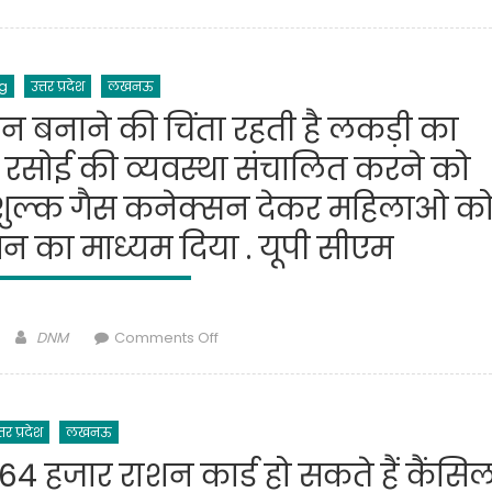
यूपी
रहे
विधानसभा
Followers,
चुनाव:
एक
g
उत्तर प्रदेश
लखनऊ
इस
वीडियो
बार
बनाने की चिंता रहती है लकड़ी का
ने
70
दी
 रसोई की व्यवस्था संचालित करने को
से
सुर्खियां
75
 निशुल्क गैस कनेक्सन देकर महिलाओ क
तक
न का माध्यम दिया . यूपी सीएम
रह
सकता
है
मतदान
Author
on
DNM
Comments Off
प्रतिशत,
महिलाओ
चुनाव
को
मशीनरी
समय
ने
्तर प्रदेश
लखनऊ
पर
बनाया
भोजन
 64 हजार राशन कार्ड हो सकते हैं कैंसिल
ये
बनाने