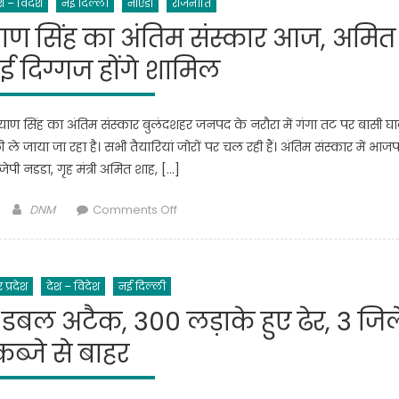
श – विदेश
नई दिल्ली
नोएडा
राजनीति
रही
फीसदी
है
्याण सिंह का अंतिम संस्कार आज, अमित
महंगाई
दस्तक?
भत्ता
 दिग्गज होंगे शामिल
फिर
नए
केस
हे कल्याण सिंह का अंतिम संस्कार बुलंदशहर जनपद के नरौरा में गंगा तट पर बासी घ
40
ाया जा रहा है। सभी तैयारियां जोरों पर चल रही हैं। अंतिम संस्कार में भाजप
हजार
ष जेपी नडडा, गृह मंत्री अमित शाह, […]
के
पार,
Author
on
DNM
Comments Off
एक्टिव
नरौरा
मामले
घाट
भी
पर
तेजी
र प्रदेश
देश – विदेश
नई दिल्ली
पूर्व
से
सीएम
डबल अटैक, 300 लड़ाके हुए ढेर, 3 जिल
बढ़े
कल्याण
कब्जे से बाहर
सिंह
का
अंतिम