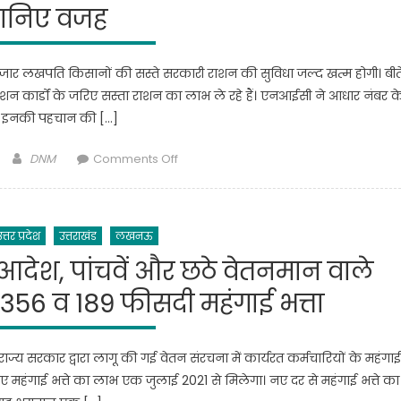
खास
ानिए वजह
की
प्लान
चिंता
रहती
हजार लखपति किसानों की सस्ते सरकारी राशन की सुविधा जल्द खत्म होगी। बीत
है
 कार्डों के जरिए सस्ता राशन का लाभ ले रहे हैं। एनआईसी ने आधार नंबर क
लकड़ी
 इनकी पहचान की […]
का
कोयले
Author
on
DNM
Comments Off
पर
एक्शन
निर्भर
में
होकर
योगी
बहने
उत्तर प्रदेश
उत्तराखंड
लखनऊ
सरकार:
रसोई
यूपी
आदेश, पांचवें और छठे वेतनमान वाले
की
में
व्यवस्था
 356 व 189 फीसदी महंगाई भत्ता
64
संचालित
हजार
करने
राशन
को
र राज्य सरकार द्वारा लागू की गई वेतन संरचना में कार्यरत कर्मचारियों के महंगाई
कार्ड
मजबूर
ढ़े हुए महंगाई भत्ते का लाभ एक जुलाई 2021 से मिलेगा। नए दर से महंगाई भत्ते का
हो
थी