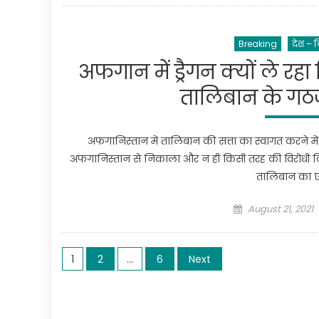
Breaking
देश – व
अफगान में ड्रैगन क्यों ले रहा 
तालिबान के गठज
अफगानिस्तान में तालिबान की सत्ता का स्वागत करने में
अफगानिस्तान से निकाला और न ही किसी तरह की विरोधी टिप्
तालिबान का एक
Posted
August 21, 2021
on
Posts
1
2
…
6
Next
pagination