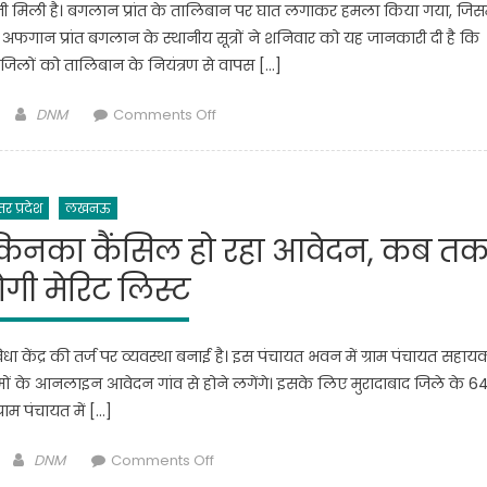
ी मिली है। बगलान प्रांत के तालिबान पर घात लगाकर हमला किया गया, जिसम
संस्कार
ी अफगान प्रांत बगलान के स्थानीय सूत्रों ने शनिवार को यह जानकारी दी है कि
आज,
ीन जिलों को तालिबान के नियंत्रण से वापस […]
अमित
शाह
Author
on
DNM
Comments Off
समेत
अफगानिस्तान
कई
में
दिग्गज
तालिबान
होंगे
्तर प्रदेश
लखनऊ
पर
शामिल
डबल
 किनका कैंसिल हो रहा आवेदन, कब त
अटैक,
ोगी मेरिट लिस्ट
300
लड़ाके
हुए
ा केंद्र की तर्ज पर व्यवस्था बनाई है। इस पंचायत भवन में ग्राम पंचायत सहाय
ढेर,
म कामों के आनलाइन आवेदन गांव से होने लगेंगे। इसके लिए मुरादाबाद जिले के 6
3
्राम पंचायत में […]
जिले
भी
Author
on
DNM
Comments Off
कब्जे
पंचायत