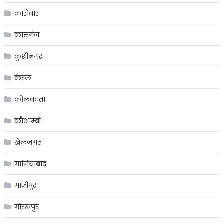
कारोबार
कासगंज
कुशीनगर
केरल
कोलकाता
कौशाम्बी
खेलजगत
गाज़ियाबाद
गाजीपुर
गोरखपुर