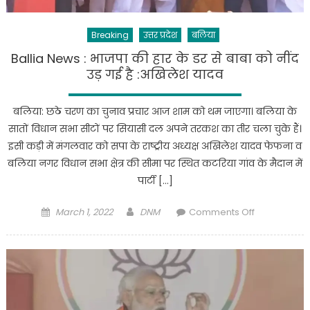
चन्द्रशेखर
जी
Breaking
उत्तर प्रदेश
बलिया
की
प्रतिमा
Ballia News : भाजपा की हार के डर से बाबा को नींद
का
उड़ गई है :अखिलेश यादव
अनावरण
किया
बलिया: छठे चरण का चुनाव प्रचार आज शाम को थम जाएगा। बलिया के
सातों विधान सभा सीटों पर सियासी दल अपने तरकश का तीर चला चुके हैं।
इसी कड़ी में मंगलवार को सपा के राष्ट्रीय अध्यक्ष अखिलेश यादव फेफना व
बलिया नगर विधान सभा क्षेत्र की सीमा पर स्थित कटरिया गांव के मैदान में
पार्टी […]
Posted
Author
on
March 1, 2022
DNM
Comments Off
on
Ballia
News
:
भाजपा
की
हार