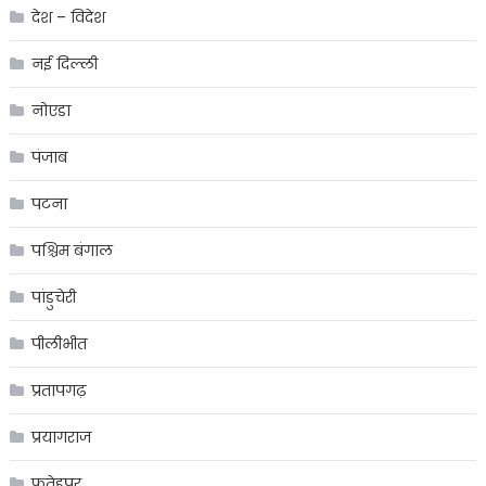
देश – विदेश
नई दिल्ली
नोएडा
पंजाब
पटना
पश्चिम बंगाल
पांडुचेरी
पीलीभीत
प्रतापगढ़
प्रयागराज
फ़तेहपुर