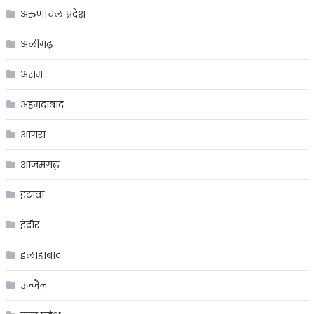
अरुणाचल प्रदेश
अलीगढ़
असम
अहमदाबाद
आगरा
आजमगढ़
इटावा
इंदौर
इलाहाबाद
उज्जैन