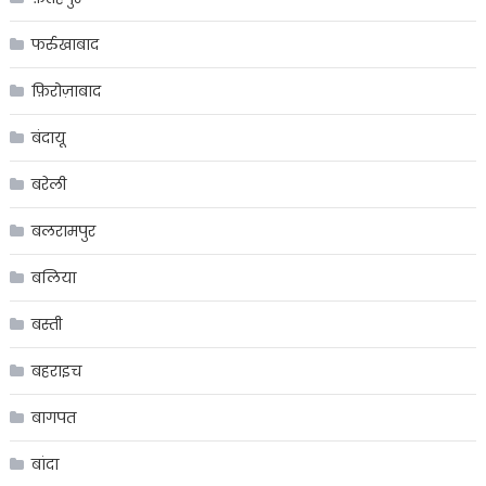
फर्रुखाबाद
फ़िरोज़ाबाद
बंदायू
बरेली
बलरामपुर
बलिया
बस्ती
बहराइच
बागपत
बांदा