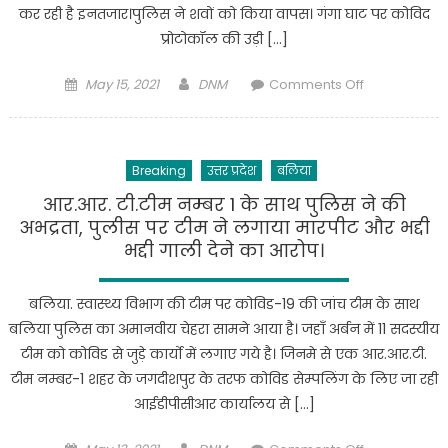
कर रही है इनतजार।पुलिस ने शवों को किया वापस। गंगा घाट पर कोविद
रही
प्रोटोकॉल की उड़ी […]
है
योगी
Posted
Author
on
May 15, 2021
DNM
Comments Off
सरकार
on
बलिया.अक्षय
–
तृतीया
संजय
कर
सिंह
Breaking
उत्तर प्रदेश
बलिया
दिन
गंगा
आर.आर. टी.टीम नम्बर 1 के साथ पुलिस ने की
घाट
अभद्रता, पुलीस पर टीम ने लगाया मारपीट और भद्दी
पर
भद्दी गाली देने का आरोप।
कोविद
प्रोटोकॉल
बलिया. स्वास्थ्य विभाग की टीम पर कोविड-19 की जांच टीम के साथ
की
बलिया पुलिस का अमानवीय चेहरा सामने आया है। जहाँ अर्बन में 11 सदस्यीय
उड़ि
टीम को कोविड से जुड़े कार्यो में लगाए गये है। जिनमे से एक आर.आर.टी.
धज्जियां।
टीम नम्बर-1 शहर के जगदीशपुर के तरफ कोविड सेम्पलिंग के लिए जा रही
आईडीपीसीआर कार्यालय से […]
Posted
Author
on