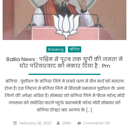
के
डर
से
बाबा
को
नींद
उड़
Breaking
बलिया
गई
है
Ballia News : पश्चिम से पूरब तक यूपी की जनता ने
:अखिलेश
घोर परिवारवाद को नकार दिया है : Pm
यादव
बलिया : पूर्वांचल के बलिया जिले में छठवें चरण में तीन मार्च को मतदान
होना है। इस लिहाज से बलिया जिले में सियासी घमासान पूर्वांचल के अन्‍य
जिलों की अपेक्षा अधिक है। सोमवार को बलिया जिले में पीएम नरेन्‍द्र मोदी
जनसभा को संबोधित करने पहुंचे। प्रधानमंत्री नरेन्द्र मोदी सोमवार को
बलिया दोपहर बाद भाजपा के […]
Posted
Author
on
February 28, 2022
DNM
Comments Off