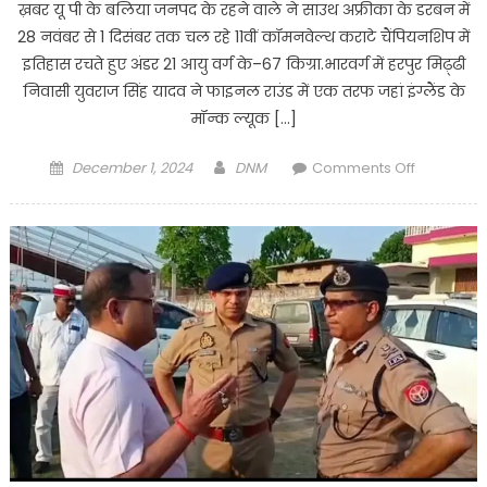
ख़बर यू पी के बलिया जनपद के रहने वाले ने साउथ अफ्रीका के डरबन में
28 नवंबर से 1 दिसंबर तक चल रहे 11वीं कॉमनवेल्थ कराटे चैंपियनशिप में
इतिहास रचते हुए अंडर 21 आयु वर्ग के–67 किग्रा.भारवर्ग में हरपुर मिढ़्ढी
निवासी युवराज सिंह यादव ने फाइनल राउंड में एक तरफ जहां इंग्लैंड के
मॉन्क ल्यूक […]
Posted
Author
on
December 1, 2024
DNM
Comments Off
on
Ballia
:
साउथ
अफ्रीका
के
डरबन
में
बलिया
के
युवराज
सिंह
यादव