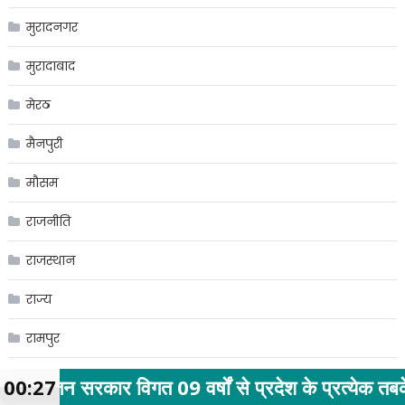
मुरादनगर
मुरादाबाद
मेरठ
मैनपुरी
मौसम
राजनीति
राजस्थान
राज्य
रामपुर
रायगढ़
 वर्षों से प्रदेश के प्रत्येक तबके के कल्याण हेतु प्रति
00:27