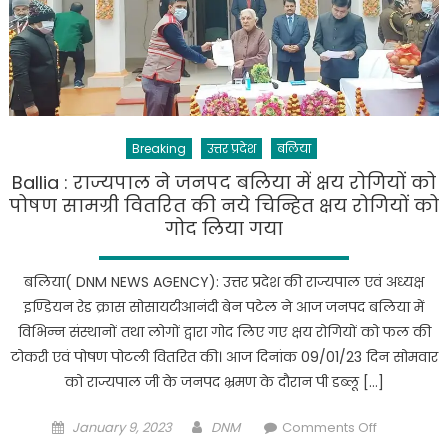
वाराणसी
ने
किया
जनसभा
का
स्थलीय
Breaking
उत्तर प्रदेश
बलिया
निरीक्षण
Ballia : राज्यपाल ने जनपद बलिया में क्षय रोगियों को
पोषण सामग्री वितरित की नये चिन्हित क्षय रोगियों को
गोद लिया गया
बलिया( DNM NEWS AGENCY): उत्तर प्रदेश की राज्यपाल एवं अध्यक्ष
इण्डियन रेड क्रास सोसायटीआनंदी बेन पटेल ने आज जनपद बलिया में
विभिन्न संस्थानों तथा लोगों द्वारा गोद लिए गए क्षय रोगियों को फल की
टोकरी एवं पोषण पोटली वितरित की। आज दिनांक 09/01/23 दिन सोमवार
को राज्यपाल जी के जनपद भ्रमण के दौरान पी डब्लू […]
Posted
Author
on
January 9, 2023
DNM
Comments Off