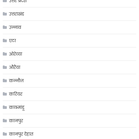
उत्तर प्रदेश
उत्तराखंड
उन्नाव
एटा
ओरेय्या
औरैया
कन्नौज़
करियर
काठमांडू
कानपुर
कानपुर देहात