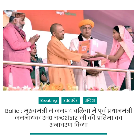
on
Ballia
:
राज्यपाल
ने
जनपद
बलिया
में
क्षय
रोगियों
को
पोषण
सामग्री
वितरित
की
नये
Breaking
उत्तर प्रदेश
बलिया
चिन्हित
Ballia : मुख्यमंत्री ने जनपद बलिया में पूर्व प्रधानमंत्री
क्षय
जननायक स्व0 चन्द्रशेखर जी की प्रतिमा का
रोगियों
अनावरण किया
को
गोद