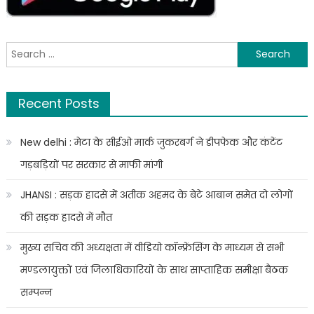
चेहरा
थिएटर
आया
में
सामने।
इन्जेक्शन
Search
लगते
for:
ही
हुई
Recent Posts
मौत
,परिजनों
New delhi : मेटा के सीईओ मार्क जुकरबर्ग ने डीपफेक और कंटेंट
का
अस्पताल
गड़बड़ियों पर सरकार से माफी मांगी
में
हंगामा,पुलिस
JHANSI : सड़क हादसे में अतीक अहमद के बेटे आबान समेत दो लोगों
ने
की सड़क हादसे में मौत
एक
चिकित्सक
मुख्य सचिव की अध्यक्षता में वीडियो कॉन्फ्रेंसिंग के माध्यम से सभी
को
मण्डलायुक्तों एवं जिलाधिकारियों के साथ साप्ताहिक समीक्षा बैठक
लिया
हिरासत
सम्पन्न
में,