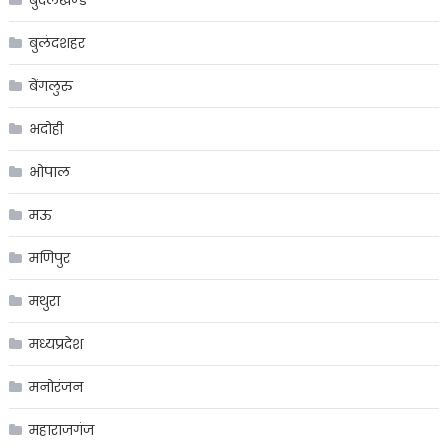
बुलंदशहर
बेंगलुरु
भदोही
भोपाल
मऊ
मणिपुर
मथुरा
मध्यप्रदेश
मनोरंजन
महाराजगंज