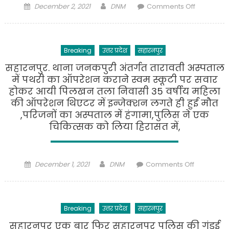
Posted
Author
on
December 2, 2021
DNM
Comments Off
on
पुलिस
को
मिली
Breaking
उत्तर प्रदेश
सहारनपुर
बड़ी
कामयाबी
सहारनपुर. थाना जनकपुरी अंतर्गत तारावती अस्पताल
चैकिंग
में पथरी का ऑपरेशन कराने स्वम स्कूटी पर सवार
के
होकर आयी पिलखन तला निवासी 35 वर्षीय महिला
दौरान
की ऑपरेशन थिएटर में इन्जेक्शन लगते ही हुई मौत
थाना
,परिजनों का अस्पताल में हंगामा,पुलिस ने एक
पुलिस
चिकित्सक को लिया हिरासत में,
बिहारीगढ़
ने
किया
Posted
Author
on
December 1, 2021
DNM
Comments Off
तीन
on
सहारनपुर.
बदमाशो
थाना
को
जनकपुरी
गिरफ्तार।
Breaking
उत्तर प्रदेश
सहारनपुर
अंतर्गत
तारावती
सहारनपुर एक बार फिर सहारनपुर पुलिस की गुंडई