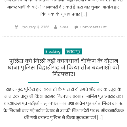
उतना
जाकर पार्टी के बारे में जानकारी दे सकते हैं !इस बार चुनाव आयोग द्वारा
बड़ा
विधायक के चुनाव प्रचार […]
ही
बोलता
Posted
Author
on
January 9, 2022
DNM
Comments Off
है
on
सहारनपुर
झूठ
2022
:अखिलेश
विधानसभा
Breaking
सहारनपुर
चुनाव
को
पुलिस को मिली बड़ी कामयाबी चैकिंग के दौरान
लेकर
थाना पुलिस बिहारीगढ़ ने किया तीन बदमाशो को
जिलाधिकारी
गिरफ्तार।
ने
की
सहारनपुर. पुलिस द्वारा बदमाशो के पास से दो तमंचे और चार कारतूस के
प्रेस
साथ एक चाकू भी किया बरामद गिरफ्तार बदमाश नाजिम पुत्र अबरार तथा
वार्ता.
शाहआलम पुत्र नईमुद्दीन मुजफ्फरनगर तथा सावेज पुत्र रहीस जिला बागपत
के निवासी बन्द पड़े स्टोन क्रेशर से उनकी निशानदेही पर छः मोटरसाईकल
की गयी बरामद पुलिस ने किया मुकदमा दर्ज […]