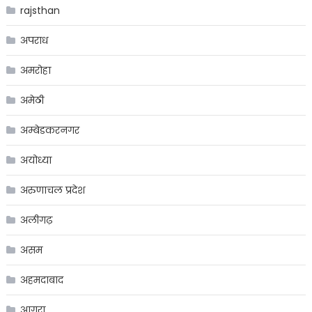
rajsthan
अपराध
अमरोहा
अमेठी
अम्बेडकरनगर
अयोध्या
अरुणाचल प्रदेश
अलीगढ़
असम
अहमदाबाद
आगरा