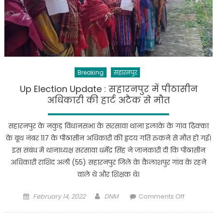
को
बांटी
राशन
किट
Breaking
सहारनपुर
Up Election Update : सहारनपुर में पीठासीन
अधिकारी की हार्ट अटैक से मौत
सहारनपुर के नकुड़ विधानसभा के सरसावा थाना इलाके के गांव ढिक्का
के बूथ नंबर 117 के पीठासीन अधिकारी की हृदय गति रुकने से मौत हो गई।
इस संबंध में थानाध्यक्ष सरसावा धर्मेंद्र सिंह ने जानकारी दी कि पीठासीन
अधिकारी राशिद अली (55) सहारनपुर जिले के कैलाशपुर गांव के रहने
वाले थे और शिक्षक थे।
Posted
Author
on
February 14, 2022
DNM
Comments Off
on
Up