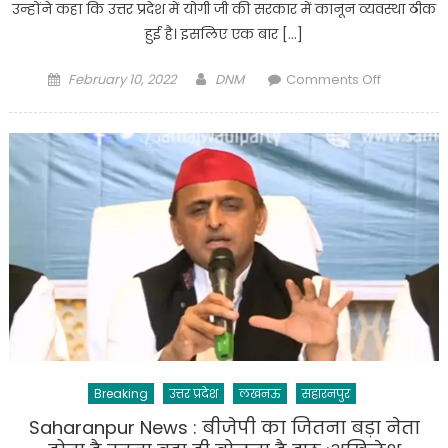
उन्होंने कहा कि उत्तर प्रदेश में योगी जी की सरकार में कानून व्यवस्था ठीक
हुई है। इसलिए एक बार […]
Posted
Author
on
February 10, 2022
DNM
Comments Off
on
Up
election
2022
:
पहले
चरण
की
वोटिंग
के
बीच
सहारनपुर
पहुंचे
मोदी,विपक्ष
Breaking
उत्तर प्रदेश
लखनऊ
सहारनपुर
पर
हमला
Saharanpur News : बीजेपी का जितना बड़ा नेता