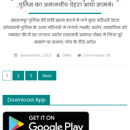
अस्पताल
,पुलिस का अमानवीय चेहरा आया सामने।
में
पथरी
सहारनपुर पुलिस की छवि खराब करने में लगे कुछ वर्दीधारी देहात
का
कोतवाली पुलिस के ऊपर परिजनों ने लगाये गम्भीर आरोप ,नाबालिक को
ऑपरेशन
जमकर पीटने का लगाया आरोप एसएसपी आकाश तोमर ने लिया पूरे
कराने
मामले पर संज्ञान, जाँच के दिये आदेश
स्वम
स्कूटी
Posted
Author
on
December 1, 2021
DNM
Comments Off
पर
on
सहारनपुर
सवार
एक
होकर
Posts
बार
1
2
3
Next
आयी
फिर
पिलखन
pagination
सहारनपुर
तला
पुलिस
निवासी
Download App
की
35
गुंडई
वर्षीय
,पुलिस
महिला
का
की
अमानवीय
ऑपरेशन