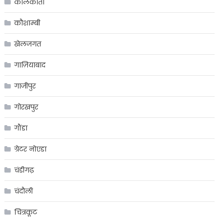
कोलकाता
कौशाम्बी
खेलजगत
गाज़ियाबाद
गाजीपुर
गोरखपुर
गौंडा
ग्रेटर नोएडा
चंडीगढ़
चंदौली
चित्रकूट