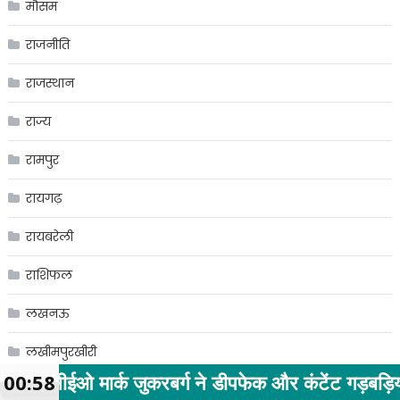
मौसम
राजनीति
राजस्थान
राज्य
रामपुर
रायगढ़
रायबरेली
राशिफल
लखनऊ
लखीमपुरखीरी
जुकरबर्ग ने डीपफेक और कंटेंट गड़बड़ियों पर सरकार से म
00:58
लद्दाख