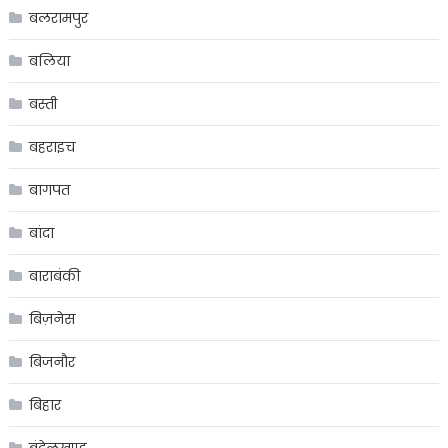
बलरामपुर
बलिया
बस्ती
बहराइच
बागपत
बांदा
बाराबंकी
बिज़नेस
बिजनौर
बिहार
बुंदेलखण्ड