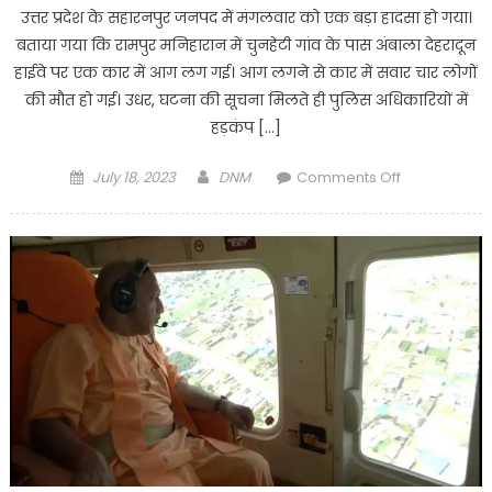
उत्तर प्रदेश के सहारनपुर जनपद में मंगलवार को एक बड़ा हादसा हो गया।
बताया गया कि रामपुर मनिहारान में चुनहेटी गांव के पास अंबाला देहरादून
हाईवे पर एक कार में आग लग गई। आग लगने से कार में सवार चार लोगों
की मौत हो गई। उधर, घटना की सूचना मिलते ही पुलिस अधिकारियों में
हड़कंप […]
Posted
Author
on
July 18, 2023
DNM
Comments Off
on
Sharanpur
:
सहारनपुर
देहरादून
अंबाला
हाईवे
पर
भीषण
सड़क
हादसा
गाड़ी
में