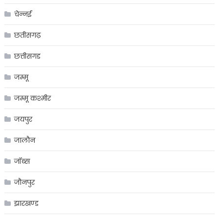
चेन्नई
छतीसगढ़
छत्तीसगड
जम्मू
जम्मू कश्मीर
जयपुर
जालौन
जॉब्स
जौनपुर
झारखण्ड