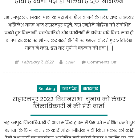
होता है उतना बड़ा ही बोलता है झूठ :अखिलेश
सहारनपुर :समाजवादी पार्टी के पक्ष में माहौल बनाने के लिए राष्ट्रीय अध्यक्ष
अखिलेश यादव आज सहारनपुर पहुंचें. यहां उन्होंने मीडिया को संबोधित
करते हुए किसानों, कारोबारियों और कारीगरों से अनेक वादे किए. साथ ही
बीजेपी सरकार पर भी जमकर बरसे.बीजेपी पर हमला बोलते हुए अखिलेश
यादव ने कहा, ‘इस बार यूपी में बदलाव की हवा […]
Posted
Author
on
February 7, 2022
DNM
Comments Off
on
Saharanpu
News
:
Breaking
उत्तर प्रदेश
सहारनपुर
बीजेपी
का
सहारनपुर 2022 विधानसभा चुनाव को लेकर
जितना
जिलाधिकारी ने की प्रेस वार्ता.
बड़ा
नेता
सहारनपुर. जिलाधिकारी ने आज सर्किट हाउस में प्रेस को संबोधित करते हुए
होता
बताया कि 15 जनवरी तक कोई भी राजनीतिक पार्टी किसी प्रकार की कोई
है
रैली तथा पार्टी का कार्यक्रम आयोजित नहीं करेगी केवल 5 व्यक्ति घर-घर