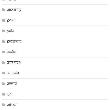
आजमगढ़
इटावा
इंदौर
इलाहाबाद
उज्जैन
उत्तर प्रदेश
उत्तराखंड
उन्नाव
एटा
ओरेय्या