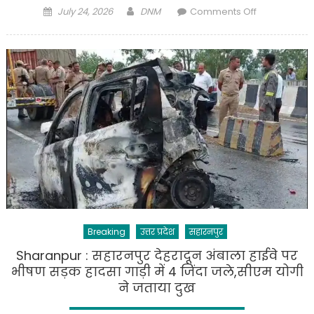
Posted
Author
on
July 24, 2026
DNM
Comments Off
on
सहारनपुर
के
गंगोह
थाना
क्षेत्र
के
नया
गांव
में
एक
पटाखा
फैक्ट्री
में
Breaking
उत्तर प्रदेश
सहारनपुर
भीषण
विस्फोट
Sharanpur : सहारनपुर देहरादून अंबाला हाईवे पर
दो
भीषण सड़क हादसा गाड़ी में 4 जिंदा जले,सीएम योगी
की
ने जताया दुख
मौत