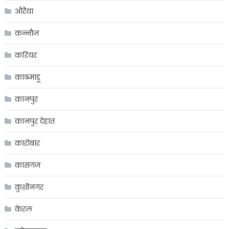
औरैया
कन्नौज़
करियर
काठमांडू
कानपुर
कानपुर देहात
कारोबार
कासगंज
कुशीनगर
केरल