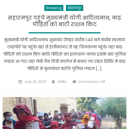
4
Breaking
सहारनपुर
जिंदा
जले,सीएम
सहारनपुर पहुंचे मुख्यमंत्री योगी आदित्यनाथ, बाढ़
योगी
पीड़ितों को बांटी राशन किट
ने
जताया
मुख्यमंत्री योगी आदित्यनाथ शुक्रवार दोपहर करीब 1;40 बजे करीब सरसावा
दुख
एयरपोर्ट पर पहुंचे। वहां से हेलीकाप्टर से वह चिलकाना पहुंचे। जहां बाढ़
पीड़ितों को राशन किट बांटी। पीड़ितों का हालचाल जाना। इसके बाद पुलिस
लाइंस आ गए। यहां जेवी जैन डिग्री कालेज में बनाए गए राहत शिविर में बाढ़
पीड़ितों से मुलाकात करेंगे। पुलिस लाइन […]
Posted
Author
on
July 14, 2023
DNM
Comments Off
on
सहारनपुर
पहुंचे
मुख्यमंत्री
योगी
आदित्यनाथ,
बाढ़
पीड़ितों