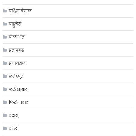
पश्चिम बंगाल
पांडुचेरी
पीलीभीत
प्रतापगढ़
प्रयागराज
फ़तेहपुर
फर्रुखाबाद
फ़िरोज़ाबाद
बंदायू
बरेली