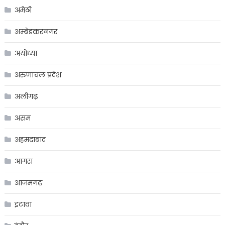
अमेठी
अम्बेडकरनगर
अयोध्या
अरुणाचल प्रदेश
अलीगढ़
असम
अहमदाबाद
आगरा
आजमगढ़
इटावा