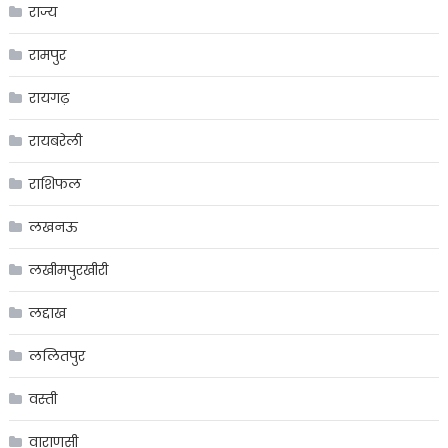
राज्य
रामपुर
रायगढ़
रायबरेली
राशिफल
लखनऊ
लखीमपुरखीरी
लद्दाख
ललितपुर
वस्ती
वाराणसी