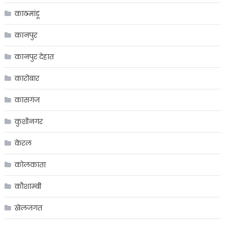
काठमांडू
कानपुर
कानपुर देहात
कारोबार
कासगंज
कुशीनगर
केरल
कोलकाता
कौशाम्बी
खेलजगत