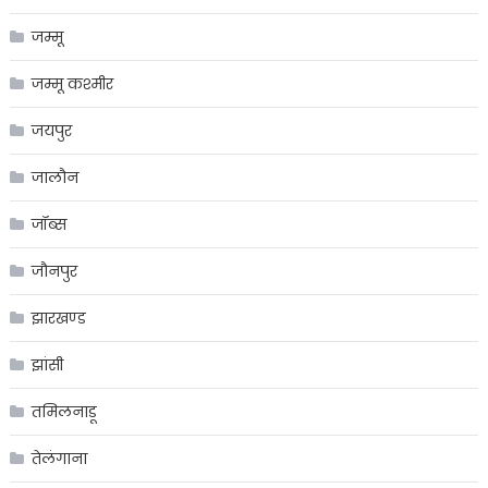
जम्मू
जम्मू कश्मीर
जयपुर
जालौन
जॉब्स
जौनपुर
झारखण्ड
झांसी
तमिलनाडू
तेलंगाना