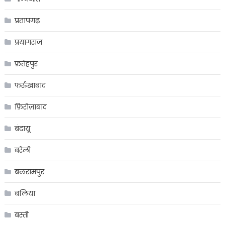
प्रतापगढ़
प्रयागराज
फ़तेहपुर
फर्रुखाबाद
फ़िरोज़ाबाद
बंदायू
बरेली
बलरामपुर
बलिया
बस्ती