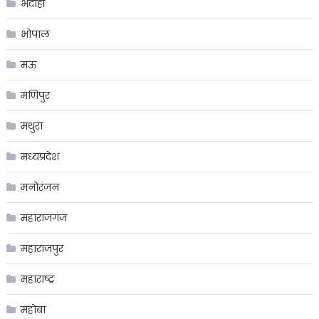
भदोही
भोपाल
मऊ
मणिपुर
मथुरा
मध्यप्रदेश
मनोरंजन
महाराजगंज
महाराजपुर
महाराष्ट्र
महोबा