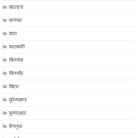
बहराइच
बागपत
बांदा
बाराबंकी
बिज़नेस
बिजनौर
बिहार
बुंदेलखण्ड
बुलंदशहर
बेंगलुरु