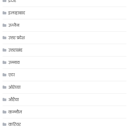
इंदौर
इलाहाबाद
उज्जैन
उत्तर प्रदेश
उत्तराखंड
उन्नाव
एटा
ओरेय्या
औरैया
कन्नौज़
करियर