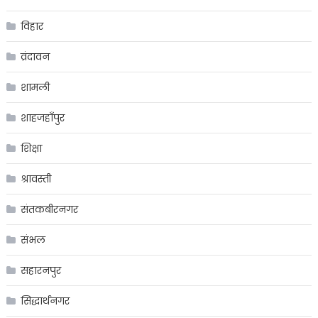
विहार
व्रंदावन
शामली
शाहजहाँपुर
शिक्षा
श्रावस्ती
संतकबीरनगर
संभल
सहारनपुर
सिद्धार्थनगर