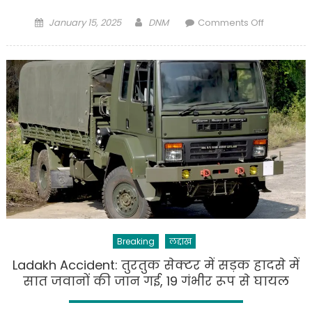
Posted
Author
on
January 15, 2025
DNM
Comments Off
on
Kargil
:
ट्रक
से
भिड़ी
कार,
टक्कर
के
बाद
खाई
में
गिरी
दोनों
Breaking
लद्दाख
गाड़ी,
5
Ladakh Accident: तुरतुक सेक्टर में सड़क हादसे में
लोगों
सात जवानों की जान गई, 19 गंभीर रूप से घायल
की
मौत