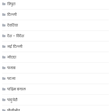
त्रिपुरा
दिल्ली
देवरिया
देश – विदेश
नई दिल्ली
नोएडा
पंजाब
पटना
पश्चिम बंगाल
पांडुचेरी
पीलीभीत