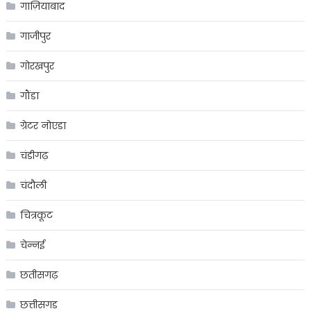
गाज़ियाबाद
गाजीपुर
गोरखपुर
गौंडा
ग्रेटर नोएडा
चंडीगढ़
चंदौली
चित्रकूट
चेन्नई
छतीसगढ़
छत्तीसगड