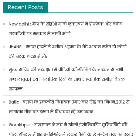
19
Recent Posts
गंभीर
रूप
से
New delhi : मेटा के सीईओ मार्क जुकरबर्ग ने डीपफेक और कंटेंट
घायल
गड़बड़ियों पर सरकार से माफी मांगी
JHANSI : सड़क हादसे में अतीक अहमद के बेटे आबान समेत दो लोगों
की सड़क हादसे में मौत
मुख्य सचिव की अध्यक्षता में वीडियो कॉन्फ्रेंसिंग के माध्यम से सभी
मण्डलायुक्तों एवं जिलाधिकारियों के साथ साप्ताहिक समीक्षा बैठक
सम्पन्न
Ballia : बसपा के इकलौते विधायक उमाशंकर सिंह का निधन,2012 से
लगातार तीन बार रसड़ा से विधायक रहे उमाशंकर
Gorakhpur : राज्यपाल ने मंच से खोली इंजीनियरिंग यूनिवर्सिटी की
पोल, हॉस्टल में शराब-सिगरेट से लेकर पैसों के लेन-देन तक पर उठाए