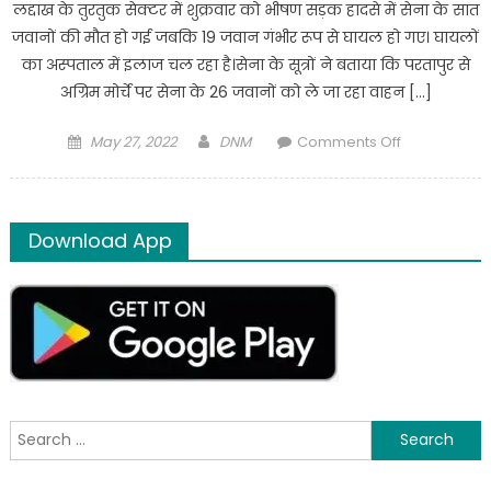
लद्दाख के तुरतुक सेक्टर में शुक्रवार को भीषण सड़क हादसे में सेना के सात
जवानों की मौत हो गई जबकि 19 जवान गंभीर रूप से घायल हो गए। घायलों
का अस्पताल में इलाज चल रहा है।सेना के सूत्रों ने बताया कि परतापुर से
अग्रिम मोर्चे पर सेना के 26 जवानों को ले जा रहा वाहन […]
Posted
Author
on
May 27, 2022
DNM
Comments Off
on
Ladakh
Accident:
तुरतुक
Download App
सेक्टर
में
सड़क
हादसे
में
सात
जवानों
की
Search
जान
for:
गई,