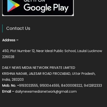
Contact Us
Address –
450, Plot Number 12, Near Ideal Public School, Laulai Lucknow
226028
DAILY NEWS MEDIA NETWORK PRIVATE LIMITED
KRISHNA NAGAR, JALESAR ROAD FIROZABAD, Uttar Pradesh,
India, 283203
Mob. No. –
9193033555, 9193044555, 8400008322, 9412812333
Email –
dailynewsmedianetwork@gmail.com