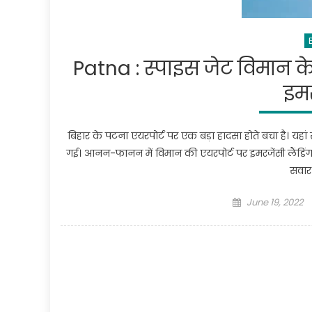
Patna : स्पाइस जेट विमान क
इमर
बिहार के पटना एयरपोर्ट पर एक बड़ा हादसा होते बचा है। यह
गई। आनन-फानन में विमान की एयरपोर्ट पर इमरजेंसी लैंडिंग
सवार 
Posted
June 19, 2022
on