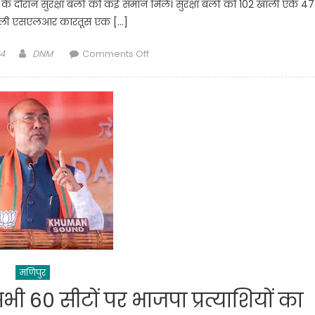
 के दौरान सुरक्षा बलों को कई समान मिले। सुरक्षा बलों को 102 खाली एके 47
ाली एसएलआर कारतूस एक […]
Author
on
4
DNM
Comments Off
Manipur
:
सुरक्षाबलों
को
बड़ी
कामयाबी,बड़ी
मात्रा
हथियार
बरामद
मणिपुर
 60 सीटों पर भाजपा प्रत्याशियों का