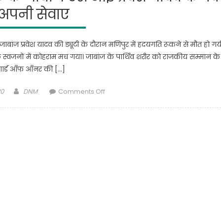
अपनी सेवाए
ंज प्रवेश यादव की ड्यूटी के दौरान मणिपुर में हदयगति रूकने से मौत हो गय
े स्वजनों में कोहराम मच गया। जाबांज के पार्थिव शरीर को राजकीय सम्मान के
ार्ड आँफ आँनर की […]
Author
on
20
DNM
Comments Off
कासगंज
के
फौजी
मणिपुर
में
शहीद
डयूटी
के
दौरान
हदयगति
रूकने