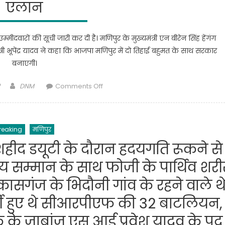
एलान
ीदवारों की सूची जारी कर दी है। मणिपुर के मुख्यमंत्री एन बीरेन सिंह हेंगंग
त्री भूपेंद्र यादव ने कहा कि भाजपा मणिपुर में दो तिहाई बहुमत के साथ सरकार
बनाएगी।
Author
on
DNM
Comments Off
Manipur
Election
2022:
reaking
मणिपुर
सभी
60
शहीद डयूटी के दौरान हदयगति रूकने से
सीटों
सम्मान के साथ फोजी के पार्थिव शरी
पर
भाजपा
ासगंज के भिदौनी गांव के रहने वाले थ
प्रत्याशियों
र्ती हुए थे सीआरपीएफ की 32 बाटलियन,
का
एलान
एफ के जाबांज एस आई प्रवेश यादव के पद