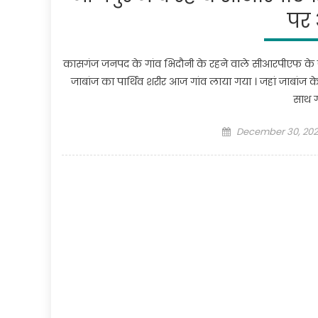
पर 
कासगंज जनपद के गांव भिदौनी के रहने वाले सीआरपीएफ के जाबा
जाबांज का पार्थिव शरीर आज गांव लाया गया । जहां जाबांज क
साथ ग
Posted
December 30, 20
on