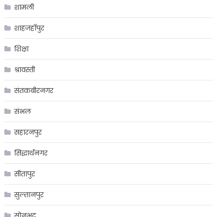
शामली
शाहजहाँपुर
शिक्षा
श्रावस्ती
संतकबीरनगर
संभल
सहारनपुर
सिद्धार्थनगर
सीतापुर
सुल्तानपुर
सोनभद्र