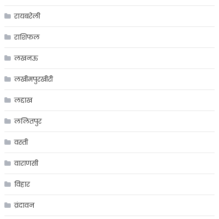
रायबरेली
राशिफल
लखनऊ
लखीमपुरखीरी
लद्दाख
ललितपुर
वस्ती
वाराणसी
विहार
व्रंदावन