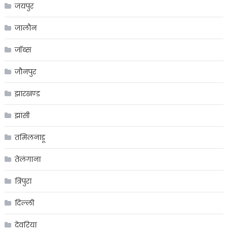
जयपुर
जालौन
जॉब्स
जौनपुर
झारखण्ड
झांसी
तमिलनाडू
तेलंगाना
त्रिपुरा
दिल्ली
देवरिया