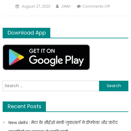
Posted
Author
on
August 27, 2022
DNM
Comments Off
on
Hapur
:
मुख्यमंत्री
Download App
ने
जनपद
हापुड़
में
810
करोड़
रु0
से
Search
अधिक
for:
की
274
Recent Posts
परियोजनाओं
का
किया
New delhi : मेटा के सीईओ मार्क जुकरबर्ग ने डीपफेक और कंटेंट
लोकार्पण