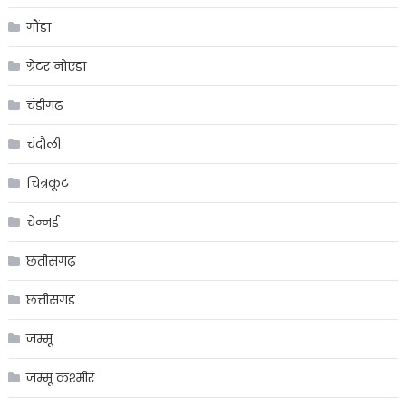
गौंडा
ग्रेटर नोएडा
चंडीगढ़
चंदौली
चित्रकूट
चेन्नई
छतीसगढ़
छत्तीसगड
जम्मू
जम्मू कश्मीर