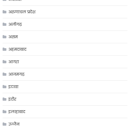
अरुणाचल प्रदेश
अलीगढ़
असम
अहमदाबाद
आगरा
आजमगढ़
इटावा
इंदौर
इलाहाबाद
उज्जैन