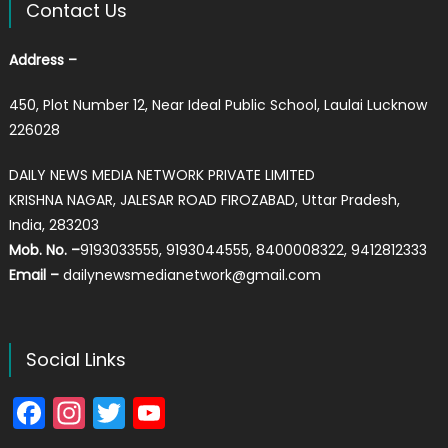
Contact Us
Address –
450, Plot Number 12, Near Ideal Public School, Laulai Lucknow
226028
DAILY NEWS MEDIA NETWORK PRIVATE LIMITED
KRISHNA NAGAR, JALESAR ROAD FIROZABAD, Uttar Pradesh,
India, 283203
Mob. No. –
9193033555, 9193044555, 8400008322, 9412812333
Email –
dailynewsmedianetwork@gmail.com
Social Links
Facebook
Instagram
Twitter
YouTube