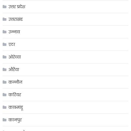
उत्तर प्रदेश
उत्तराखंड
उन्नाव
एटा
ओरेय्या
औरैया
कन्नौज़
करियर
काठमांडू
कानपुर