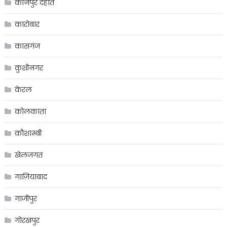
कानपुर देहात
कारोबार
कासगंज
कुशीनगर
केरल
कोलकाता
कौशाम्बी
खेलजगत
गाज़ियाबाद
गाजीपुर
गोरखपुर