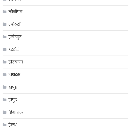
सोनीपत
स्पोर्ट्स
हमीरपुर
हरदोई
हरियाणा
हाथरस
हापुड़
हापुड़
हिमाचल
हेल्थ