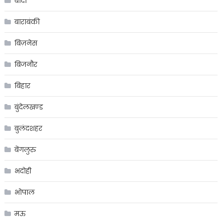
बांदा
बाराबंकी
बिज़नेस
बिजनौर
बिहार
बुंदेलखण्ड
बुलंदशहर
बेंगलुरु
भदोही
भोपाल
मऊ