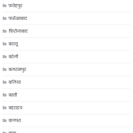
फ़तेहपुर
फर्रुखाबाद
फ़िरोज़ाबाद
बंदायू
बरेली
बलरामपुर
बलिया
बस्ती
बहराइच
बागपत