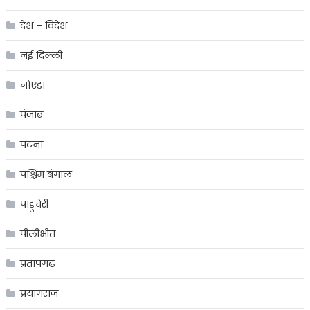
देश – विदेश
नई दिल्ली
नोएडा
पंजाब
पटना
पश्चिम बंगाल
पांडुचेरी
पीलीभीत
प्रतापगढ़
प्रयागराज