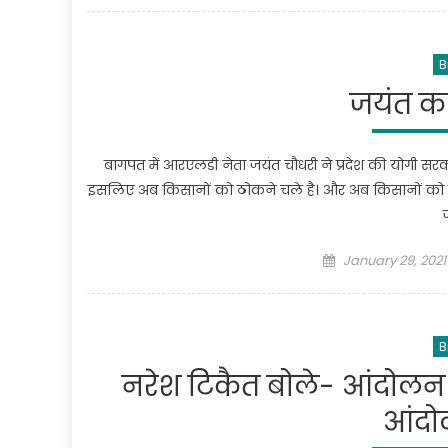
B
जयंत क
बागपत में आरएलडी नेता जयंत चौधरी ने प्रदेश की योगी सर
इसलिए अब किसानों को ठोकने चले है। और अब किसानों को देशद
Posted
January 29, 2021
on
B
नरेश टिकैत बोले- आंदोलन 
आंदो