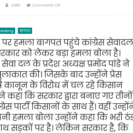
Author
on
DNM
Comments Off
एक
दिन
की
reaking
बागपत
डीएम
बनी
ेपी पर हमला बागपत पहुंचे कांग्रेस सेवाद
बिटिया.बागपत
ी सरकार को लेकर बड़ा हमला बोला है।
जनपद
में
वा दल के प्रदेश अध्यक्ष प्रमोद पांडे ने
आज
मुलाकात की। जिसके बाद उन्होंने प्रेस
बालिका
दिवस
षि कानून के विरोध में चल रहे किसान
के
ने कहा कि सरकार द्वारा बनाए गए तीनों
मौके
पर
स पार्टी किसानों के साथ हैं। वहीं उन्होंन
मिशन
शक्ति
नी हमला बोला उन्होंने कहा कि भरी ठं
अभियान
ाथ सड़कों पर है। लेकिन सरकार है, कि
के