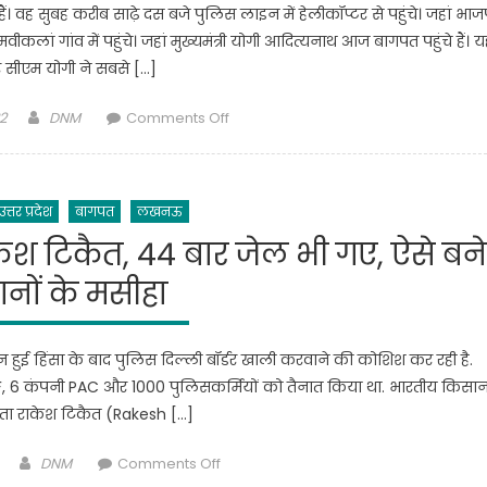
। वह सुबह करीब साढ़े दस बजे पुलिस लाइन में हेलीकॉप्टर से पहुंचे। जहां भाज
लां गांव में पहुंचे। जहां मुख्यमंत्री योगी आदित्यनाथ आज बागपत पहुंचे हैं। यह
 सीएम योगी ने सबसे […]
Author
on
2
DNM
Comments Off
BAGPAT
:
सीएम
उत्तर प्रदेश
बागपत
लखनऊ
योगी
आदित्यनाथ
राकेश टिकैत, 44 बार जेल भी गए, ऐसे बने
आज
नों के मसीहा
बागपत
दौरे
पर,भाजपा
न हुई हिंसा के बाद पुलिस दिल्ली बॉर्डर खाली करवाने की कोशिश कर रही है.
नेताओं
APF, 6 कंपनी PAC और 1000 पुलिसकर्मियों को तैनात किया था. भारतीय किसा
व
ेता राकेश टिकैत (Rakesh […]
अधिकारियों
ने
Author
on
DNM
Comments Off
किया
पुलिस