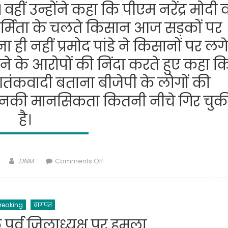
तहत
वहीं उन्होंने कहा कि पीएम नरेंद्र मोदी 
बागपत
 हठधर्मिता के चलते किसान आज सड़कों पर
की
एक
 ही नहीं प्रमोद पांडे ने किसानों पर लगे
बेटी
 के आरोपों की निंदा करते हुए कहा क
1
दिन
तंकवादी बताना बीजेपी के लोगों की
के
लिए
 उनकी मानसिकता कितनी नीचे गिर चुक
अफसर
है।
बनी
है।
दरअसल
बागपत
Author
on
DNM
Comments Off
जनपद
कांग्रेश.प्रदेश
के
अध्यक्ष
छोटे
का
से
reaking
बागपत
बीजेपी
गांव
पर
पूर्व जिलाध्यक्ष पर हमला
निरोजपुर