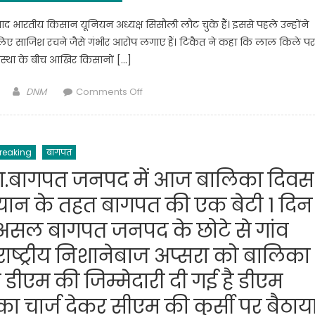
 के बाद भारतीय किसान यूनियन अध्यक्ष सिसौली लौट चुके हैं। इससे पहले उन्होंने
लिए साजिश रचने जैसे गंभीर आरोप लगाए हैं। टिकैत ने कहा कि लाल किले पर
यवस्था के बीच आखिर किसानों […]
Author
on
DNM
Comments Off
नरेश
टिकैत
बोले-
reaking
बागपत
आंदोलन
तोड़ने
ा.बागपत जनपद में आज बालिका दिवस
के
यान के तहत बागपत की एक बेटी 1 दिन
लिए
रची
असल बागपत जनपद के छोटे से गांव
गई
ाष्ट्रीय निशानेबाज अप्सरा को बालिका
साजिश,
हमारा
 डीएम की जिम्मेदारी दी गई है डीएम
आंदोलन
ा चार्ज देकर सीएम की कुर्सी पर बैठाय
जारी