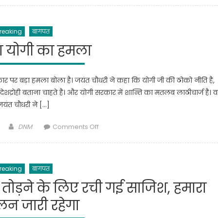
स्वागत
कांस्टेबल
रह
reaking
बागपत
चुके
हैं
ा योगी का हमला
राकेश
टिकैत,
44
कार पर बड़ा हमला बोला है। जयंत चौधरी ने कहा कि योगी जी की ठोको नीति है,
बार
्रोही बताना चाहते है। और योगी सरकार में शान्ति का मतलब लाठीचार्ज है। व
जेल
जयंत चौधरी ने […]
भी
गए,
Author
on
DNM
Comments Off
ऐसे
जयंत
बने
का
किसानों
योगी
के
reaking
बागपत
का
मसीहा
हमला
तोड़ने के लिए रची गई साजिश, हमारा
लन जारी रहेगा