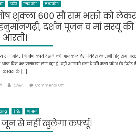
या
इंदौर
उत्तर प्रदेश
मध्यप्रदेश
में
आज
संतोष शुक्ला 600 सौ राम भक्तो को लेकर
से
,हनुमानगढ़ी, दर्शन पूजन व मां सरयू की
शुरू
होगा
आरती।
बीजेपी
के
दिग्‍गजों
व्य राम मंदिर निर्माण कार्य देखने को आजकल देश-विदेश के सभी हिंदू राम भक्
का
ा आज दिन भर जमावड़ा लग रहा है। वही आपको बता दे की मध्य प्रदेश के इंदौर स
चुनाव
कांग्रेस के […]
प्रचार
Author
on
1
DNM
Comments Off
इंदौर
के
कांग्रेस
king
इंदौर
भोपाल
से
विधायक
 जून से नहीं खुलेगा कर्फ्यू।
संतोष
शुक्ला