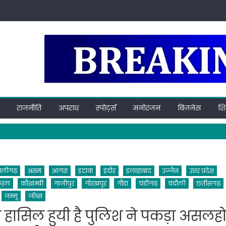
राजनीति
अपराध
स्पोर्ट्स
मनोरंजन
बिज़नेस
शिक
अलीगढ़
असम
आगरा
इटावा
इंदौर
इलाहाबाद
उज्जैन
उत्तर प्रदेश
ेरल
कौशाम्बी
गाजीपुर
गोरखपुर
गौंडा
चंडीगढ़
चंदौली
छतीसगढ़
जम्मू
जॉब्स
ासिल हुयी है पुलिश ने पकड़ा असलह