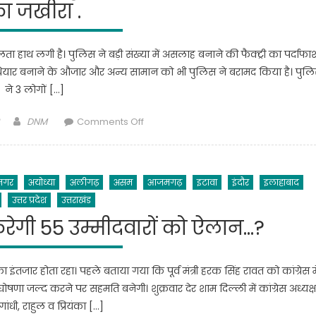
ा जखीरा .
ाथ लगी है। पुलिस ने बड़ी संख्या में असलाह बनाने की फैक्ट्री का पर्दाफा
 ही हथियार बनाने के औजार और अन्य सामान को भी पुलिस ने बरामद किया है। पुल
ने 3 लोगों […]
Author
on
DNM
Comments Off
आगरा
पुलिस
को
नगर
अयोध्या
अलीगढ़
असम
आजमगढ़
इटावा
इंदौर
इलाहाबाद
बड़ी
उत्तर प्रदेश
उत्तराखंड
सफलता
हासिल
ं करेगी 55 उम्मीदवारों को ऐलान…?
हुयी
है
पुलिश
ा इंतजार होता रहा। पहले बताया गया कि पूर्व मंत्री हरक सिंह रावत को कांग्रेस मे
ने
ोषणा जल्द करने पर सहमति बनेगी। शुक्रवार देर शाम दिल्ली में कांग्रेस अध्यक्ष
पकड़ा
ांधी, राहुल व प्रियंका […]
असलहो