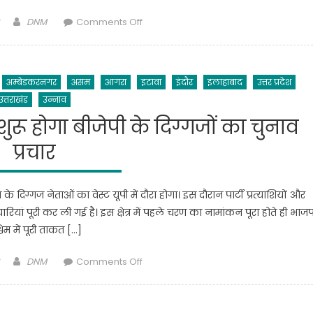
का
Author
on
DNM
Comments Off
जखीरा
कांग्रेस
.
पहली
लिस्ट
अम्बेडकरनगर
असम
आगरा
इटावा
इंदौर
इलाहाबाद
उत्तर प्रदेश
में
उत्तराखंड
उन्नाव
करेगी
55
 शुरू होगा बीजेपी के दिग्‍गजों का चुनाव
उम्मीदवारों
प्रचार
को
ऐलान…?
िग्‍गज नेताओं का वेस्‍ट यूपी में दौरा होगा। इस दौरान पार्टी प्रत्‍याशियों और
ियां पूरी कर ली गई है। इस क्षेत्र में पहले चरण का नामांकन पूरा होते ही भाजप
चिम में पूरी ताकत […]
Author
on
DNM
Comments Off
पश्चिमी
उत्तर
प्रदेश