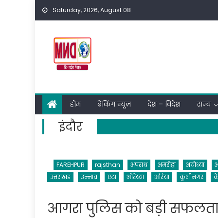
Skip
Saturday, 2026, August 08
to
content
होम
ब्रेकिंग न्यूज़
देश – विदेश
राज्य
इंदौर
FAREHPUR
rajsthan
अपराध
अमरोहा
अयोध्या
उत्तराखंड
उन्नाव
एटा
ओरेय्या
औरैया
कुशीनगर
क
आगरा पुलिस को बड़ी सफलता ह