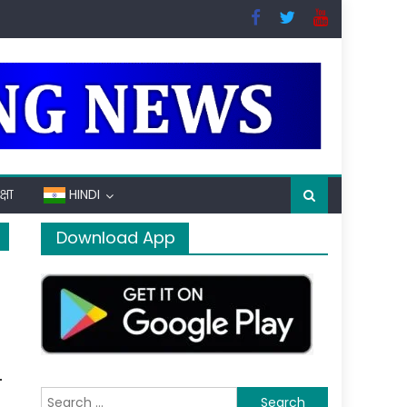
्षा
HINDI
Download App
ो
Search