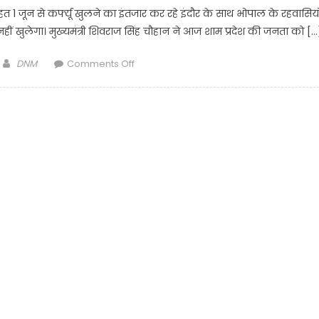
600
राहत 1 जून से कर्फ्यू खुलने का इंतजार कर रहे इंदौर के साथ भोपाल के रहवासियो
सौ
ू नहीं खुलेगा। मुख्यमंत्री शिवराज सिंह चौहान ने आज शाम प्रदेश की जनता को […
राम
भक्तो
Author
on
DNM
Comments Off
को
इंदौर-
लेकर
भोपाल
पुहुँचे
में
अयोध्या
1
किया
जून
रामलला,हनुमानगढ़ी,
से
दर्शन
नहीं
पूजन
खुलेगा
व
कर्फ्यू।
मां
सरयू
की
आरती।