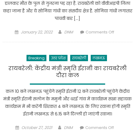
डालकर मौत के पुल से गुजरना पड़ रहा है. रायबरेली को वीवीआइपी जिला
लोगो
कहा जाना है और ये सोनिया गांधी का संसदीय क्षेत्र है. सोनिया गांधी लगातार
की
पांचवी बार […]
मौत,
कई
Posted
Author
on
January 22, 2022
DNM
Comments Off
बीमार
on
रायबरेली
में
मौत
Breaking
उत्तर प्रदेश
रायबरेली
लखनऊ
के
पुल
रायबरेली: केंद्रीय मंत्री स्मृति ईरानी का रायबरेली
से
दौरा कल
गुजरने
को
कल 10 बजे लखनऊ पहुंचेंगे स्मृति ईरानी 12 बजे रायबरेली पहुंचेंगे केंद्रीय
मजबूर
मंत्री स्मृति ईरानी सलोन के ममुनी और धरई गांव में कार्यक्रम सखा सहायक
ग्रामीण
कार्यक्रम में भी करेंगी शिरकत 4 बजे लखनऊ के लिए रवाना होंगी स्मृति
ईरानी लखनऊ से 6.15 बजे दिल्ली हो जाएंगी रवाना।
Posted
Author
on
October 27, 2021
DNM
Comments Off
on
रायबरेली: