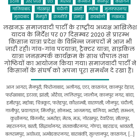
इटावा
उत्तर प्रदेश
एटा
ओरेय्या
कन्नौज़
कानपुर
कासगंज
मौर्य
के
गाज़ियाबाद
गोरखपुर
चंदौली
झांसी
महोबा
मुजफ्फरनगर
बेटे
मुरादाबाद
मैनपुरी
राजनीति
रामपुर
रायबरेली
लखनऊ
की
लखनऊ समाजवादी पार्टी के राष्ट्रीय अध्यक्ष आखिलेश
रायबरेली
यादव के निर्देश पर 07 दिसम्बर 2020 से प्रारम्भ
में
किसान यात्रा प्रदेश के विभिन्न जनपदों में आज भी
हुई
जारी रही। गांव-गांव पदयात्रा, ट्रैक्टर यात्रा, साइकिल
शादी,
यात्रा जनसम्पर्क कार्यक्रम के साथ चौपाल तथा
कई
गोष्ठियों का आयोजन किया गया। समाजवादी पार्टी ने
प्रमुख
किसानों के संघर्ष को अपना पूरा समर्थन दे रखा हैं।
नेता
और
आज आगरा, मैनपुरी, फिरोजाबाद, अलीगढ़, एटा, कासगंज, कानपुर देहात,
अधिकारी
फर्रूखाबाद, इटावा, झांसी, औरैया, ललितपुर, जालौन, कानपुर नगर, बांदा,
हुए
शामिल,
हमीरपुर, महोबा, चित्रकूट, फतेहपुर, कौशाम्बी, वाराणसी, जौनपुर, चंदौली,
देखें
गाजीपुर, प्रयागराज, मिर्जापुर, सोनभद्र, आजमगढ़, बलिया, भदोही, सम्भल,
तस्वीरें।
कुशीनगर, बिजनौर, अमरोहा, मेरठ, मऊ, गोरखपुर, देवरिया, सीतापुर,
महराजगंज, बस्ती, सिद्धार्थनगर, संतकबीरनगर, गोण्डा, बहराइच, श्रावस्ती,
बलरामपुर, अयोध्या, अम्बेडकरनगर, बाराबंकी, सुल्तानपुर, कासगंज, […]