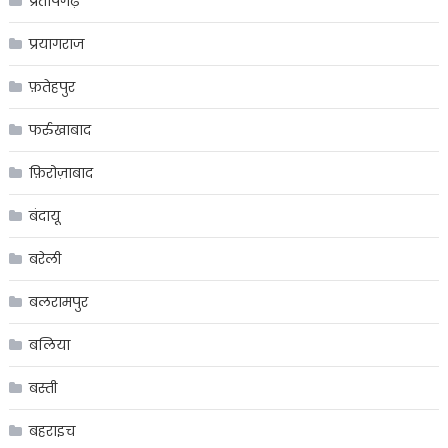
प्रतापगढ़
प्रयागराज
फ़तेहपुर
फर्रुखाबाद
फ़िरोज़ाबाद
बंदायू
बरेली
बलरामपुर
बलिया
बस्ती
बहराइच