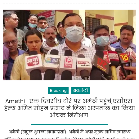
गांधी
आज
रायबरेली
से
भरेंगे
नामांकन,
सोनिया
सहित
कई
दिग्गज
रहेंगे
मौजूद
Breaking
रायबरेली
Amethi : एक दिवसीय दौरे पर अमेठी पहुंचे,एसीएस
हेल्थ अमित मोहन प्रसाद ने जिला अस्पताल का किया
औचक निरीक्षण
अमेठी (राहुल शुक्ला,संवाददाता): अमेठी में अपर मुख्य सचिव स्वास्थ्य