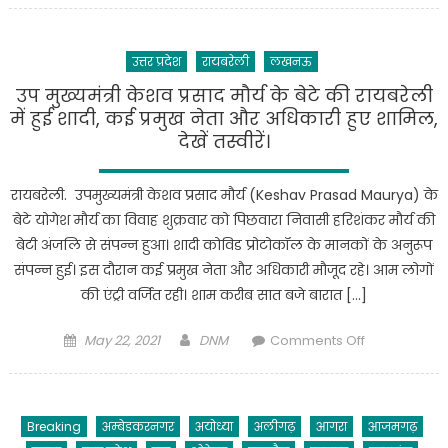
केंद्रीय
मंत्री
उत्तर प्रदेश
रायबरेली
लखनऊ
स्मृति
ईरानी
उप मुख्यमंत्री केशव प्रसाद मौर्य के बेटे की रायबरेली
का
में हुई शादी, कई प्रमुख नेता और अधिकारी हुए शामिल,
रायबरेली
देखें तस्वीरें।
दौरा
कल
रायबरेली. उपमुख्यमंत्री केशव प्रसाद मौर्य (Keshav Prasad Maurya) के
बेटे योगेश मौर्य का विवाह शुक्रवार को पिछवारा निवासी हरिशंकर मौर्य की
बेटी अंजलि से संपन्न हुआ। शादी कोविड प्रोटोकॉल के मानकों के अनुरूप
संपन्न हुई। इस दौरान कई प्रमुख नेता और अधिकारी मौजूद रहे। आम लोगों
की एंट्री वर्जित रही। शाम करीब सात बजे बारात […]
Posted
Author
on
May 22, 2021
DNM
Comments Off
on
उप
मुख्यमंत्री
केशव
Breaking
अम्बेडकरनगर
अयोध्या
अलीगढ़
आगरा
आजमगढ़
प्रसाद