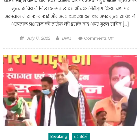
अमित मोहन प्रसाद आज एक दिवसीय दौरे पर अमेठी पहुंचे सबसे पहले अपर
मुख्य सचिव ने जिला अस्पताल का औचक निरीक्षण किया यहां पर
अस्पताल में साफ-सफाई और अन्य व्यवस्था देख कर अपर मुख्य सचिव ने
अस्पताल प्रशासन की तारीफ की इसके बाद अपर मुख्य सचिव […]
Posted
Author
on
July 17, 2022
DNM
Comments Off
on
Amethi
:
एक
दिवसीय
दौरे
पर
अमेठी
पहुंचे,एसीएस
हेल्थ
अमित
मोहन
प्रसाद
ने
Breaking
रायबरेली
जिला