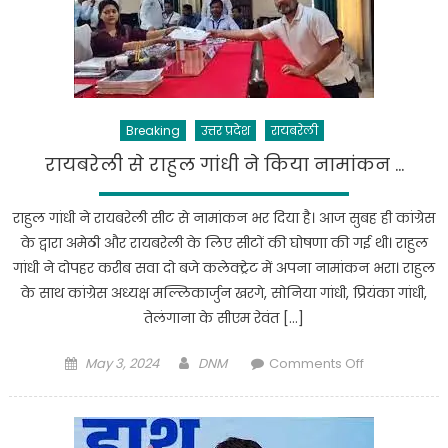
Breaking
उत्तर प्रदेश
रायबरेली
रायबरेली से राहुल गांधी ने किया नामांकन …
राहुल गांधी ने रायबरेली सीट से नामांकन भर दिया है। आज सुबह ही कांग्रेस
के द्वारा अमेठी और रायबरेली के लिए सीटों की घोषणा की गई थी। राहुल
गांधी ने दोपहर करीब सवा दो बजे कलेक्ट्रेट में अपना नामांकन भरा। राहुल
के साथ कांग्रेस अध्यक्ष मल्लिकार्जुन खरगे, सोनिया गांधी, प्रियंका गांधी,
तेलंगाना के सीएम रेवंत […]
Posted
Author
on
May 3, 2024
DNM
Comments Off
on
रायबरेली
से
राहुल