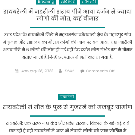
Breaking
उत्तर प्रदेश
रायबरेली
यूपी
में
रायबरेली में जहरीली शराब पीने आधा दर्जन से ज्यादा
खाली
लोगो की मौत, कई बीमार
11
लाख
उत्तर प्रदेश के रायबरेली जिले में महराजगंज कोतवाली क्षेत्र के पहाड़पुर गांव
पदो
में चुनाव और सहालग का मौसम लोगों की जान पर बन आया. यहां जहरीली
को
शराब पीने से 6 लोगों की मौत हो गई.वहीं डेढ़ दर्जन लोग गंभीर रूप से बीमार
भरने
बताए जा रहे हैं,जिन्हें अस्पताल में भर्ती कराया गया है.
का
काम
Posted
Author
on
January 26, 2022
DNM
Comments Off
करेंगे:
on
रायबरेली
अखिलेश
में
जहरीली
रायबरेली
शराब
पीने
रायबरेली में मौत के पुल से गुजरने को मजबूर ग्रामीण
आधा
दर्जन
रायबरेली: एक तरफ जहां केंद्र और प्रदेश सरकार विकास के बड़े-बड़े दावे
से
कर रही है वहीं रायबरेली में आज भी सैकड़ों लोगों को जान जोखिम में
ज्यादा