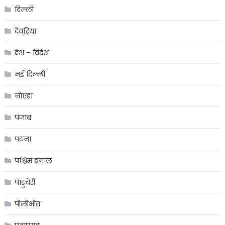
दिल्ली
देवरिया
देश – विदेश
नई दिल्ली
नोएडा
पंजाब
पटना
पश्चिम बंगाल
पांडुचेरी
पीलीभीत