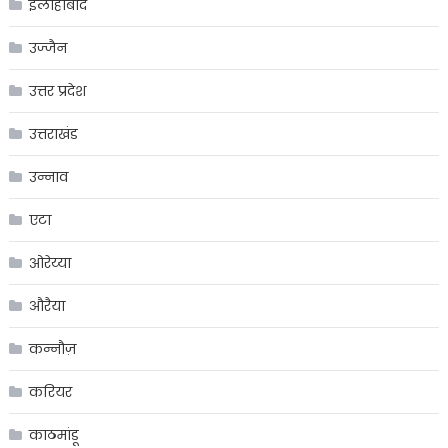
इलाहाबाद
उज्जैन
उत्तर प्रदेश
उत्तराखंड
उन्नाव
एटा
ओरेय्या
औरैया
कन्नौज़
करियर
काठमांडू