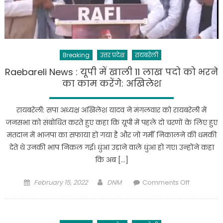
नहीं
सिर्फ
भूत
नाचेंगे
:
Breaking
उत्तर प्रदेश
रायबरेली
अखिलेश
यादव
Raebareli News : यूपी में खाली 11 लाख पदो को भरने
का काम करेंगे: अखिलेश
रायबरेली: सपा अध्यक्ष अखिलेश यादव ने मंगलवार को रायबरेली में
जनसभा को संबोधित करते हुए कहा कि यूपी में पहले दो चरणों के लिए हुए
मतदान में भाजपा का सफाया हो गया है और जो गर्मी निकालने की धमकी
देते थे उनकी भाप निकल गई। धुंआ उड़ाने वाले धुंआ हो गए। उन्होंने कहा
कि अब […]
Posted
Author
on
February 15, 2022
DNM
Comments Off
on
Raebareli
News
: