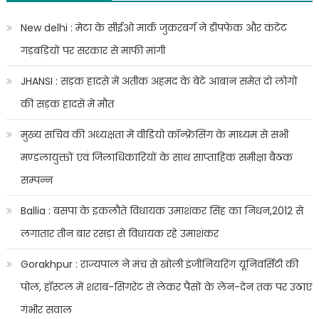
प्रदेश
के
New delhi : मेटा के सीईओ मार्क जुकरबर्ग ने डीपफेक और कंटेंट
विभिन्न
गड़बड़ियों पर सरकार से माफी मांगी
जनपदों
में
JHANSI : सड़क हादसे में अतीक अहमद के बेटे आबान समेत दो लोगों
आज
की सड़क हादसे में मौत
भी
जारी
मुख्य सचिव की अध्यक्षता में वीडियो कॉन्फ्रेंसिंग के माध्यम से सभी
रही।
मण्डलायुक्तों एवं जिलाधिकारियों के साथ साप्ताहिक समीक्षा बैठक
गांव-
गांव
सम्पन्न
पदयात्रा,
ट्रैक्टर
Ballia : बसपा के इकलौते विधायक उमाशंकर सिंह का निधन,2012 से
यात्रा,
लगातार तीन बार रसड़ा से विधायक रहे उमाशंकर
साइकिल
यात्रा
Gorakhpur : राज्यपाल ने मंच से खोली इंजीनियरिंग यूनिवर्सिटी की
जनसम्पर्क
पोल, हॉस्टल में शराब-सिगरेट से लेकर पैसों के लेन-देन तक पर उठाए
कार्यक्रम
के
गंभीर सवाल