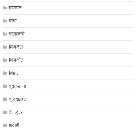
बागपत
बांदा
बाराबंकी
बिज़नेस
बिजनौर
बिहार
बुंदेलखण्ड
बुलंदशहर
बेंगलुरु
भदोही