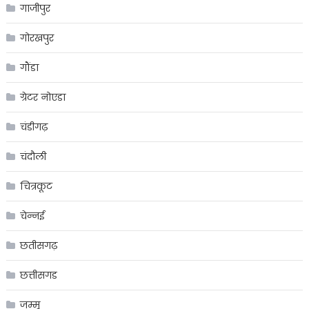
गाजीपुर
गोरखपुर
गौंडा
ग्रेटर नोएडा
चंडीगढ़
चंदौली
चित्रकूट
चेन्नई
छतीसगढ़
छत्तीसगड
जम्मू