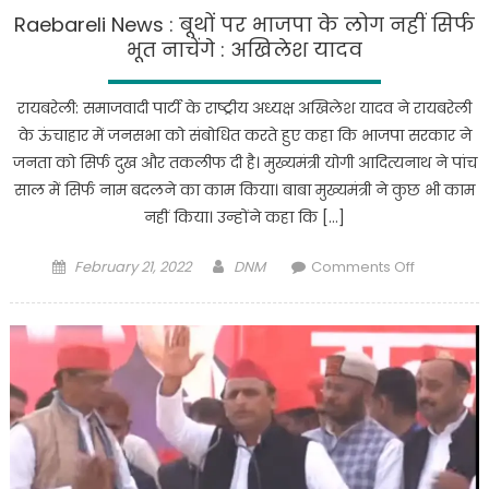
अस्पताल
Raebareli News : बूथों पर भाजपा के लोग नहीं सिर्फ
का
भूत नाचेंगे : अखिलेश यादव
किया
औचक
रायबरेली: समाजवादी पार्टी के राष्ट्रीय अध्यक्ष अखिलेश यादव ने रायबरेली
निरीक्षण
के ऊंचाहार में जनसभा को संबोधित करते हुए कहा कि भाजपा सरकार ने
जनता को सिर्फ दुख और तकलीफ दी है। मुख्यमंत्री योगी आदित्यनाथ ने पांच
साल में सिर्फ नाम बदलने का काम किया। बाबा मुख्यमंत्री ने कुछ भी काम
नहीं किया। उन्होंने कहा कि […]
Posted
Author
on
February 21, 2022
DNM
Comments Off
on
Raebareli
News
:
बूथों
पर
भाजपा
के
लोग