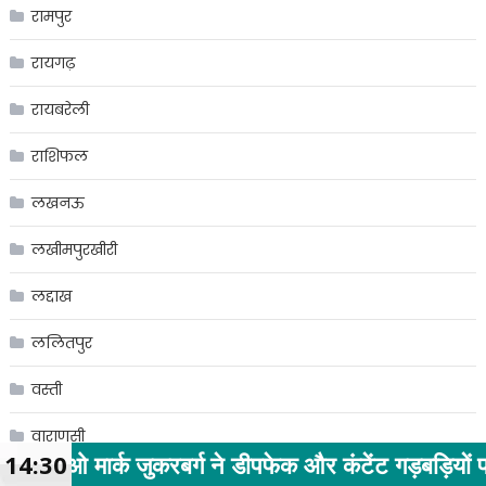
रामपुर
रायगढ़
रायबरेली
राशिफल
लखनऊ
लखीमपुरखीरी
लद्दाख
ललितपुर
वस्ती
वाराणसी
करबर्ग ने डीपफेक और कंटेंट गड़बड़ियों पर सरकार से माफ
14:30
विहार