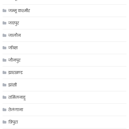
जम्मू कश्मीर
जयपुर
जालौन
जॉब्स
जौनपुर
झारखण्ड
झांसी
तमिलनाडू
तेलंगाना
त्रिपुरा