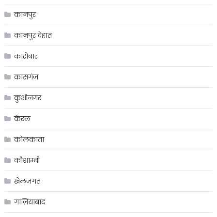
कानपुर
कानपुर देहात
कारोबार
कासगंज
कुशीनगर
केरल
कोलकाता
कौशाम्बी
खेलजगत
गाज़ियाबाद