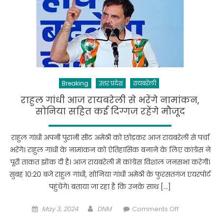
गांधी
ने
किया
नामांकन
…
Breaking
उत्तर प्रदेश
रायबरेली
राहुल गांधी आज रायबरेली से भरेंगे नामांकन,
सोनिया सहित कई दिग्गज रहेंगे मौजूद
राहुल गांधी अपनी पुरानी सीट अमेठी को छोड़कर आज रायबरेली से पर्चा
भरेंगे। राहुल गांधी के नामांकन को ऐतिहासिक बनाने के लिए कांग्रेस ने
पूरी ताकत झोंक दी है। आज रायबरेली में कांग्रेस विशाल जनसभा करेगी।
सुबह 10:20 बजे राहुल गांधी, सोनिया गांधी अमेठी के फुरसतगंज एयरपोर्ट
पहुंचेंगे। बताया जा रहा है कि उनके साथ […]
Posted
Author
on
May 3, 2024
DNM
Comments Off
on
राहुल