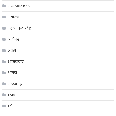
अम्बेडकरनगर
अयोध्या
अरुणाचल प्रदेश
अलीगढ़
असम
अहमदाबाद
आगरा
आजमगढ़
इटावा
इंदौर